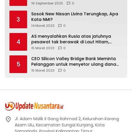
Hanya Infrastruktur Semata
16 September 2025
0
Sosok New Nissan Livina Terungkap, Apa
3
Kata NMI?
14 Maret 2023
0
AS menyalahkan Rusia atas jatuhnya
4
pesawat tak berawak di Laut Hitam,
Moskow menyangkal
15 Maret 2023
0
CEO Silicon Valley Bridge Bank Meminta
5
Pelanggan untuk menyetor ulang dana
Mereka
15 Maret 2023
0
Jl. Adam Malik II Gang Rahmad 2, Kelurahan Karang
Asam Ulu, Kecamatan Sungai Kunjang, Kota
Samarinda, Provinsi Kalimantan Timur.