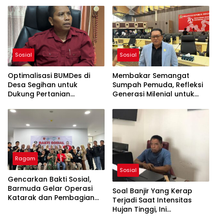
Sosial
Sosial
Optimalisasi BUMDes di
Membakar Semangat
Desa Segihan untuk
Sumpah Pemuda, Refleksi
Dukung Pertanian
Generasi Milenial untuk
Berkelanjutan
Indonesia
Ragam
Sosial
Gencarkan Bakti Sosial,
Barmuda Gelar Operasi
Soal Banjir Yang Kerap
Katarak dan Pembagian
Terjadi Saat Intensitas
Kacamata Gratis
Hujan Tinggi, Ini