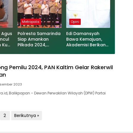
Metropolis
Opini
: Agus
Polresta Samarinda
Edi Damansyah
encul
Siap Amankan
Bawa Kemajuan,
n Kuat
Pilkada 2024,
Akademisi Berikan
a
Sinergi Lintas
Pujian
Sektoral Ditekankan
g Pemilu 2024, PAN Kaltim Gelar Rakerwil
pan
esember 2023
.id, Balikpapan – Dewan Perwakilan Wilayah (DPW) Partai
2
Berikutnya »