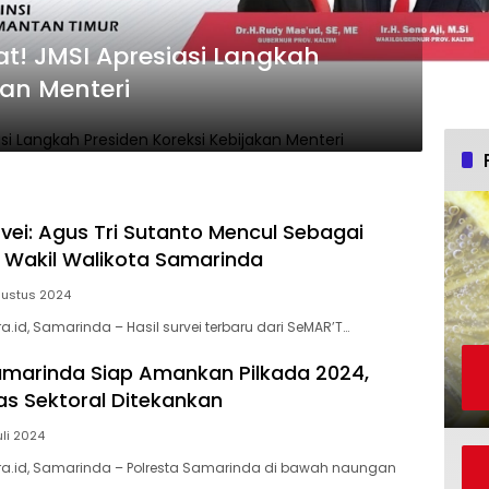
t! JMSI Apresiasi Langkah
kan Menteri
rvei: Agus Tri Sutanto Mencul Sebagai
 Wakil Walikota Samarinda
gustus 2024
.id, Samarinda – Hasil survei terbaru dari SeMAR’T…
amarinda Siap Amankan Pilkada 2024,
tas Sektoral Ditekankan
uli 2024
a.id, Samarinda – Polresta Samarinda di bawah naungan