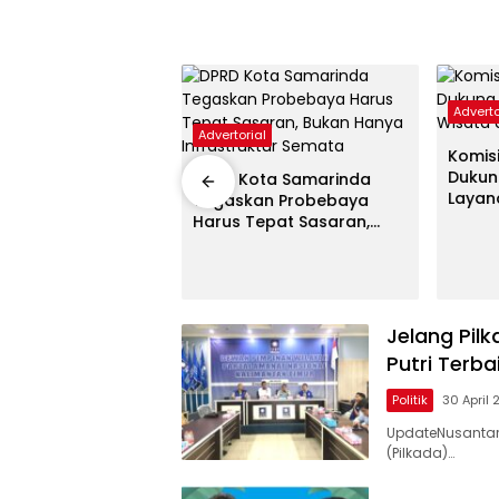
Adverto
Advertorial
Komis
Dukun
DPRD Kota Samarinda
al
Layan
Tegaskan Probebaya
Pembi
Harus Tepat Sasaran,
amarinda Dorong
Bukan Hanya Infrastruktur
aan UMKM Lokal,
Semata
kan Daya Saing
Jelang Pil
Putri Terba
Politik
30 April
UpdateNusantar
(Pilkada)…