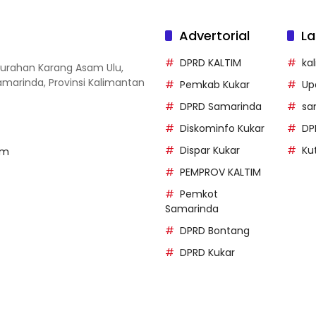
Advertorial
La
DPRD KALTIM
ka
elurahan Karang Asam Ulu,
marinda, Provinsi Kalimantan
Pemkab Kukar
Up
DPRD Samarinda
sa
Diskominfo Kukar
DP
Dispar Kukar
Ku
om
PEMPROV KALTIM
Pemkot
Samarinda
DPRD Bontang
DPRD Kukar