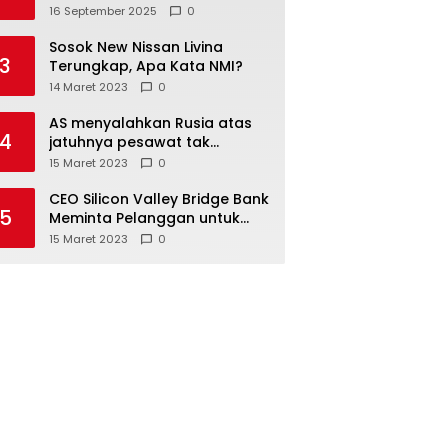
Tepat Sasaran, Bukan Hanya
16 September 2025
0
Infrastruktur Semata
Sosok New Nissan Livina
3
Terungkap, Apa Kata NMI?
14 Maret 2023
0
AS menyalahkan Rusia atas
4
jatuhnya pesawat tak
berawak di Laut Hitam,
15 Maret 2023
0
Moskow menyangkal
CEO Silicon Valley Bridge Bank
5
Meminta Pelanggan untuk
menyetor ulang dana Mereka
15 Maret 2023
0