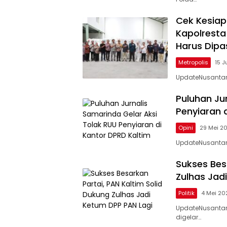
Cek Kesiap
Kapolrest
Harus Dipa
Metropolis
15 J
UpdateNusantara
Puluhan Ju
Penyiaran 
Opini
29 Mei 2
UpdateNusantara
Sukses Bes
Zulhas Jad
Politik
4 Mei 20
UpdateNusantar
digelar…