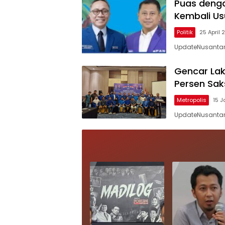
Puas deng
Kembali Us
Politik
25 April 
UpdateNusantara
Gencar Lak
Persen Saks
Metropolis
15 J
UpdateNusantara