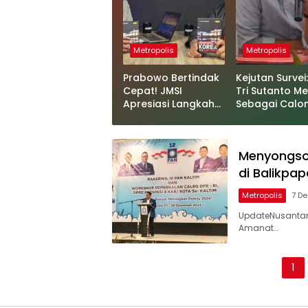
Metropolis
Metropolis
Prabowo Bertindak
Kejutan Survei
Cepat! JMSI
Tri Sutanto M
Apresiasi Langkah
Sebagai Calo
Presiden Koreksi
Wakil Walikot
Kebijakan Menteri
Samarinda
Menyongson
di Balikpa
Metropolis
7 D
UpdateNusantara
Amanat…
Paginasi
1
pos