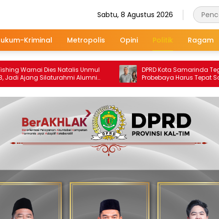
Sabtu, 8 Agustus 2026
ukum-Kriminal
Metropolis
Opini
Politik
Ragam
ies Natalis Unmul
DPRD Kota Samarinda Tegaskan
laturahmi Alumni
Probebaya Harus Tepat Sasaran, Bukan
k
Hanya Infrastruktur Semata