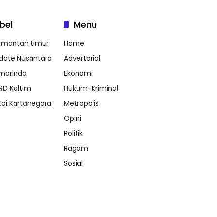
bel
Menu
limantan timur
Home
date Nusantara
Advertorial
marinda
Ekonomi
RD Kaltim
Hukum-Kriminal
tai Kartanegara
Metropolis
Opini
Politik
Ragam
Sosial