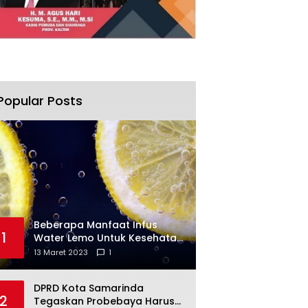
Popular Posts
Beberapa Manfaat Infus
1
Water Lemo Untuk Kesehatan
Anda
13 Maret 2023
1
DPRD Kota Samarinda
2
Tegaskan Probebaya Harus