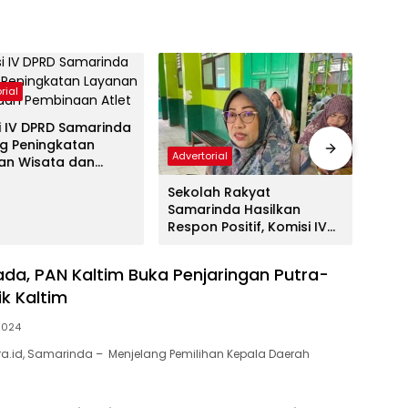
rial
i IV DPRD Samarinda
g Peningkatan
Advertorial
Adver
an Wisata dan
naan Atlet
Sekolah Rakyat
DPRD
Samarinda Hasilkan
Pemb
Respon Positif, Komisi IV
Ting
Optimis Minat Orang Tua
Meningkat
kada, PAN Kaltim Buka Penjaringan Putra-
ik Kaltim
 2024
a.id, Samarinda – Menjelang Pemilihan Kepala Daerah