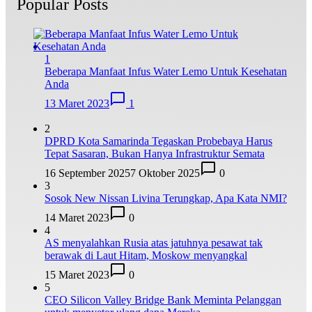
Popular Posts
1
Beberapa Manfaat Infus Water Lemo Untuk Kesehatan
Anda
13 Maret 2023
1
2
DPRD Kota Samarinda Tegaskan Probebaya Harus
Tepat Sasaran, Bukan Hanya Infrastruktur Semata
16 September 2025
7 Oktober 2025
0
3
Sosok New Nissan Livina Terungkap, Apa Kata NMI?
14 Maret 2023
0
4
AS menyalahkan Rusia atas jatuhnya pesawat tak
berawak di Laut Hitam, Moskow menyangkal
15 Maret 2023
0
5
CEO Silicon Valley Bridge Bank Meminta Pelanggan