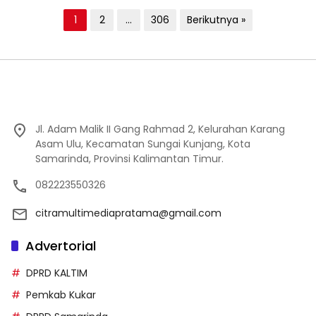
Paginasi
1
2
…
306
Berikutnya »
pos
Jl. Adam Malik II Gang Rahmad 2, Kelurahan Karang
Asam Ulu, Kecamatan Sungai Kunjang, Kota
Samarinda, Provinsi Kalimantan Timur.
082223550326
citramultimediapratama@gmail.com
Advertorial
DPRD KALTIM
Pemkab Kukar