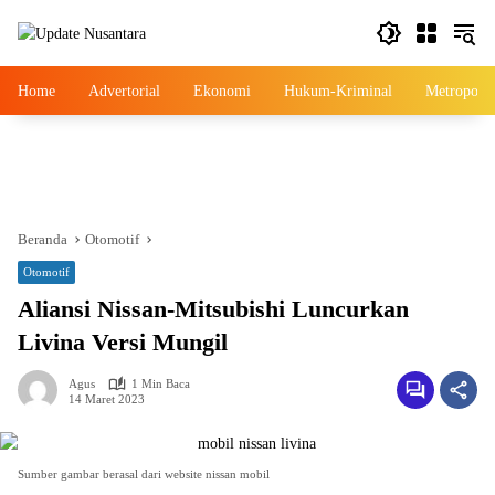
Langsung
ke
konten
Home
Advertorial
Ekonomi
Hukum-Kriminal
Metropolis
Beranda
Otomotif
Otomotif
Aliansi Nissan-Mitsubishi Luncurkan
Livina Versi Mungil
Agus
1 Min Baca
14 Maret 2023
Sumber gambar berasal dari website nissan mobil