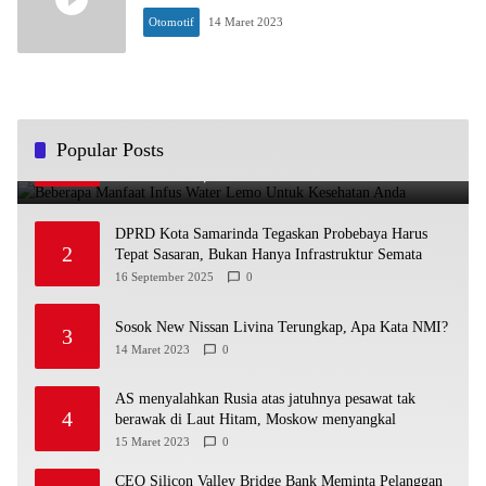
Otomotif
14 Maret 2023
Beberapa Manfaat Infus Water Lemo Untuk Kesehatan
Popular Posts
1
Anda
13 Maret 2023
1
DPRD Kota Samarinda Tegaskan Probebaya Harus
2
Tepat Sasaran, Bukan Hanya Infrastruktur Semata
16 September 2025
0
Sosok New Nissan Livina Terungkap, Apa Kata NMI?
3
14 Maret 2023
0
AS menyalahkan Rusia atas jatuhnya pesawat tak
4
berawak di Laut Hitam, Moskow menyangkal
15 Maret 2023
0
CEO Silicon Valley Bridge Bank Meminta Pelanggan