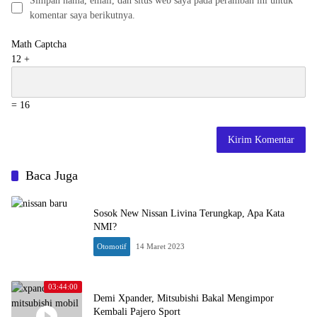
Simpan nama, email, dan situs web saya pada peramban ini untuk
komentar saya berikutnya.
Math Captcha
12 +
= 16
Baca Juga
Sosok New Nissan Livina Terungkap, Apa Kata
NMI?
Otomotif
14 Maret 2023
03:44:00
Demi Xpander, Mitsubishi Bakal Mengimpor
Kembali Pajero Sport