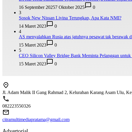
16 September 2025
7 Oktober 2025
0
3
Sosok New Nissan Livina Terungkap, Apa Kata NMI?
14 Maret 2023
0
4
AS menyalahkan Rusia atas jatuhnya pesawat tak berawak
15 Maret 2023
0
5
CEO Silicon Valley Bridge Bank Meminta Pelanggan untuk
15 Maret 2023
0
Jl. Adam Malik II Gang Rahmad 2, Kelurahan Karang Asam Ulu, Kec
082223550326
citramultimediapratama@gmail.com
Advertorial