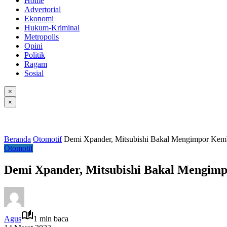
Home
Advertorial
Ekonomi
Hukum-Kriminal
Metropolis
Opini
Politik
Ragam
Sosial
×
×
Beranda
Otomotif
Demi Xpander, Mitsubishi Bakal Mengimpor Kemba
Otomotif
Demi Xpander, Mitsubishi Bakal Mengimp
Agus
1 min baca