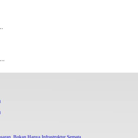
a…
tu…
a
aran, Bukan Hanya Infrastruktur Semata