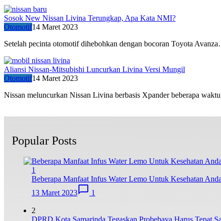
Sosok New Nissan Livina Terungkap, Apa Kata NMI?
Otomotif
14 Maret 2023
Setelah pecinta otomotif dihebohkan dengan bocoran Toyota Avanz
Aliansi Nissan-Mitsubishi Luncurkan Livina Versi Mungil
Otomotif
14 Maret 2023
Nissan meluncurkan Nissan Livina berbasis Xpander beberapa wak
Popular Posts
1
Beberapa Manfaat Infus Water Lemo Untuk Kesehatan And
13 Maret 2023
1
2
DPRD Kota Samarinda Tegaskan Probebaya Harus Tepat Sas