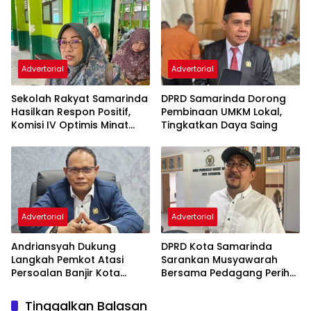
Semata
Advertorial
Advertorial
Sekolah Rakyat Samarinda
DPRD Samarinda Dorong
Hasilkan Respon Positif,
Pembinaan UMKM Lokal,
Komisi IV Optimis Minat
Tingkatkan Daya Saing
Orang Tua Meningkat
Advertorial
Advertorial
Andriansyah Dukung
DPRD Kota Samarinda
Langkah Pemkot Atasi
Sarankan Musyawarah
Persoalan Banjir Kota
Bersama Pedagang Perihal
Samarinda
Revitalisasi Pasar Segiri
Tinggalkan Balasan