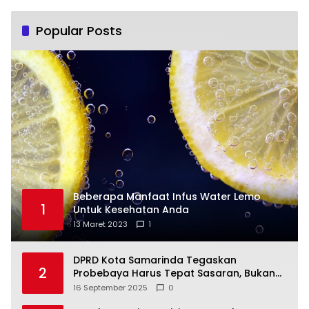
Popular Posts
Beberapa Manfaat Infus Water Lemo
1
Untuk Kesehatan Anda
13 Maret 2023
1
DPRD Kota Samarinda Tegaskan
2
Probebaya Harus Tepat Sasaran, Bukan
Hanya Infrastruktur Semata
16 September 2025
0