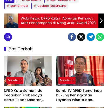
samarinda
Update Nusantara
Wakil Ketua DPRD Kaltim Apresiasi Pemprov
Atas Penghargaan di Ajang APBD Award 2023
Pos Terkait
Advertorial
Advertorial
DPRD Kota Samarinda
Komisi IV DPRD Samarinda
Tegaskan Probebaya
Dukung Peningkatan
Harus Tepat Sasaran,
Layanan Wisata dan
Bukan Hanya Infrastruktur
Pembinaan Atlet