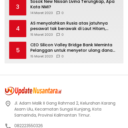
Sosok New Nissan Livina Terungkap, Apa
3
Kata NMI?
14 Maret 2023
0
AS menyalahkan Rusia atas jatuhnya
4
pesawat tak berawak di Laut Hitam,
Moskow menyangkal
15 Maret 2023
0
CEO Silicon Valley Bridge Bank Meminta
5
Pelanggan untuk menyetor ulang dana
Mereka
15 Maret 2023
0
Jl. Adam Malik II Gang Rahmad 2, Kelurahan Karang
Asam Ulu, Kecamatan Sungai Kunjang, Kota
Samarinda, Provinsi Kalimantan Timur.
082223550326