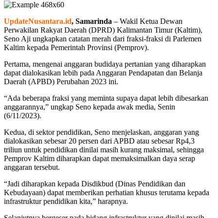
UpdateNusantara.id
, Samarinda
– Wakil Ketua Dewan
Perwakilan Rakyat Daerah (DPRD) Kalimantan Timur (Kaltim),
Seno Aji ungkapkan catatan merah dari fraksi-fraksi di Parlemen
Kaltim kepada Pemerintah Provinsi (Pemprov).
Pertama, mengenai anggaran budidaya pertanian yang diharapkan
dapat dialokasikan lebih pada Anggaran Pendapatan dan Belanja
Daerah (APBD) Perubahan 2023 ini.
“Ada beberapa fraksi yang meminta supaya dapat lebih dibesarkan
anggarannya,” ungkap Seno kepada awak media, Senin
(6/11/2023).
Kedua, di sektor pendidikan, Seno menjelaskan, anggaran yang
dialokasikan sebesar 20 persen dari APBD atau sebesar Rp4,3
triliun untuk pendidikan dinilai masih kurang maksimal, sehingga
Pemprov Kaltim diharapkan dapat memaksimalkan daya serap
anggaran tersebut.
“Jadi diharapkan kepada Disdikbud (Dinas Pendidikan dan
Kebudayaan) dapat memberikan perhatian khusus terutama kepada
infrastruktur pendidikan kita,” harapnya.
Selanjutnya bergeser pada bidang infrastruktur yang dinilai masih