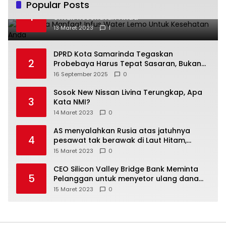
Popular Posts
Beberapa Manfaat Infus Water Lemo
1
Untuk Kesehatan Anda
13 Maret 2023
1
DPRD Kota Samarinda Tegaskan
2
Probebaya Harus Tepat Sasaran, Bukan
Hanya Infrastruktur Semata
16 September 2025
0
Sosok New Nissan Livina Terungkap, Apa
3
Kata NMI?
14 Maret 2023
0
AS menyalahkan Rusia atas jatuhnya
4
pesawat tak berawak di Laut Hitam,
Moskow menyangkal
15 Maret 2023
0
CEO Silicon Valley Bridge Bank Meminta
5
Pelanggan untuk menyetor ulang dana
Mereka
15 Maret 2023
0