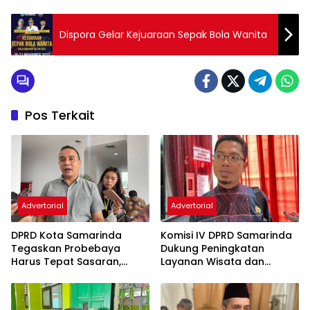
Dispora Gelar Kejuaraan Sepak Bola Wanita
Pos Terkait
Advertorial
Advertorial
DPRD Kota Samarinda
Komisi IV DPRD Samarinda
Tegaskan Probebaya
Dukung Peningkatan
Harus Tepat Sasaran,
Layanan Wisata dan
Bukan Hanya Infrastruktur
Pembinaan Atlet
Semata