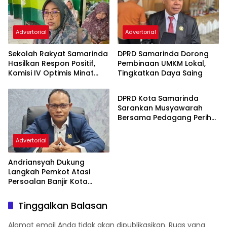
Advertorial
Advertorial
Sekolah Rakyat Samarinda
DPRD Samarinda Dorong
Hasilkan Respon Positif,
Pembinaan UMKM Lokal,
Komisi IV Optimis Minat
Tingkatkan Daya Saing
Advertorial
Orang Tua Meningkat
DPRD Kota Samarinda
Sarankan Musyawarah
Bersama Pedagang Perihal
Revitalisasi Pasar Segiri
Advertorial
Andriansyah Dukung
Langkah Pemkot Atasi
Persoalan Banjir Kota
Samarinda
Tinggalkan Balasan
Alamat email Anda tidak akan dipublikasikan.
Ruas yang