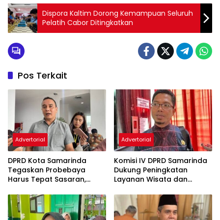
Dispora Kaltim Dorong Kemampuan Seluruh
Pelatih Cabor Ditingkatkan
Pos Terkait
Advertorial
Advertorial
DPRD Kota Samarinda
Komisi IV DPRD Samarinda
Tegaskan Probebaya
Dukung Peningkatan
Harus Tepat Sasaran,
Layanan Wisata dan
Bukan Hanya Infrastruktur
Pembinaan Atlet
Semata