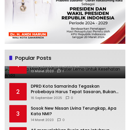
Popular Posts
Beberapa Manfaat Infus Water Lemo
1
Untuk Kesehatan Anda
13 Maret 2023
1
DPRD Kota Samarinda Tegaskan
2
Probebaya Harus Tepat Sasaran, Bukan
Hanya Infrastruktur Semata
16 September 2025
0
Sosok New Nissan Livina Terungkap, Apa
3
Kata NMI?
14 Maret 2023
0