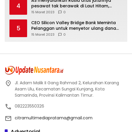
AS menyalahkan Rusia atas jatuhnya
4
pesawat tak berawak di Laut Hitam,
Moskow menyangkal
15 Maret 2023
0
CEO Silicon Valley Bridge Bank Meminta
5
Pelanggan untuk menyetor ulang dana
Mereka
15 Maret 2023
0
Jl. Adam Malik II Gang Rahmad 2, Kelurahan Karang
Asam Ulu, Kecamatan Sungai Kunjang, Kota
Samarinda, Provinsi Kalimantan Timur.
082223550326
citramultimediapratama@gmail.com
Advertorial