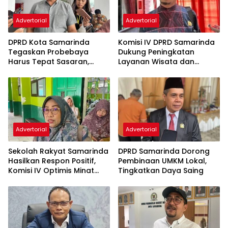
Advertorial
Advertorial
DPRD Kota Samarinda
Komisi IV DPRD Samarinda
Tegaskan Probebaya
Dukung Peningkatan
Harus Tepat Sasaran,
Layanan Wisata dan
Bukan Hanya Infrastruktur
Pembinaan Atlet
Semata
Advertorial
Advertorial
Sekolah Rakyat Samarinda
DPRD Samarinda Dorong
Hasilkan Respon Positif,
Pembinaan UMKM Lokal,
Komisi IV Optimis Minat
Tingkatkan Daya Saing
Orang Tua Meningkat