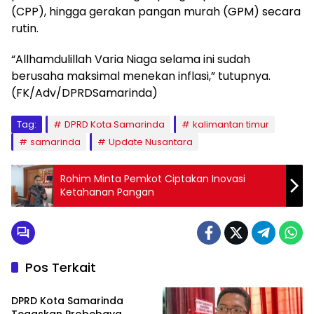
(CPP), hingga gerakan pangan murah (GPM) secara
rutin.
“Allhamdulillah Varia Niaga selama ini sudah
berusaha maksimal menekan inflasi,” tutupnya.
(FK/Adv/DPRDSamarinda)
Tag:
DPRD Kota Samarinda
kalimantan timur
samarinda
Update Nusantara
Rohim Minta Pemkot Ciptakan Inovasi
Ketahanan Pangan
Pos Terkait
Advertorial
DPRD Kota Samarinda