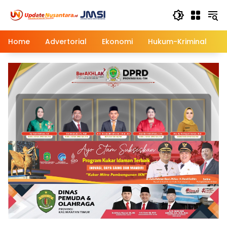
Langsung
ke
konten
Home
Advertorial
Ekonomi
Hukum-Kriminal
M