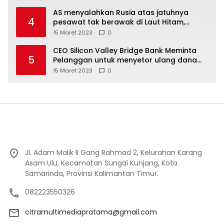
AS menyalahkan Rusia atas jatuhnya
4
pesawat tak berawak di Laut Hitam,
Moskow menyangkal
15 Maret 2023
0
CEO Silicon Valley Bridge Bank Meminta
5
Pelanggan untuk menyetor ulang dana
Mereka
15 Maret 2023
0
Jl. Adam Malik II Gang Rahmad 2, Kelurahan Karang
Asam Ulu, Kecamatan Sungai Kunjang, Kota
Samarinda, Provinsi Kalimantan Timur.
082223550326
citramultimediapratama@gmail.com