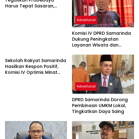
Tegaskan Probebaya
Harus Tepat Sasaran,
Bukan Hanya Infrastruktur
Semata
Advertorial
Komisi IV DPRD Samarinda
Dukung Peningkatan
Layanan Wisata dan
Advertorial
Pembinaan Atlet
Sekolah Rakyat Samarinda
Hasilkan Respon Positif,
Komisi IV Optimis Minat
Orang Tua Meningkat
Advertorial
DPRD Samarinda Dorong
Pembinaan UMKM Lokal,
Tingkatkan Daya Saing