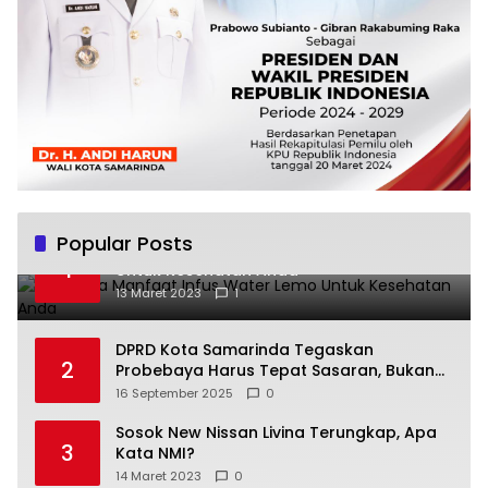
Popular Posts
Beberapa Manfaat Infus Water Lemo
1
Untuk Kesehatan Anda
13 Maret 2023
1
DPRD Kota Samarinda Tegaskan
2
Probebaya Harus Tepat Sasaran, Bukan
Hanya Infrastruktur Semata
16 September 2025
0
Sosok New Nissan Livina Terungkap, Apa
3
Kata NMI?
14 Maret 2023
0