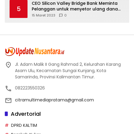
CEO Silicon Valley Bridge Bank Meminta
5
Pelanggan untuk menyetor ulang dana
Mereka
15 Maret 2023
0
Jl. Adam Malik II Gang Rahmad 2, Kelurahan Karang
Asam Ulu, Kecamatan Sungai Kunjang, Kota
Samarinda, Provinsi Kalimantan Timur.
082223550326
citramultimediapratama@gmail.com
Advertorial
DPRD KALTIM