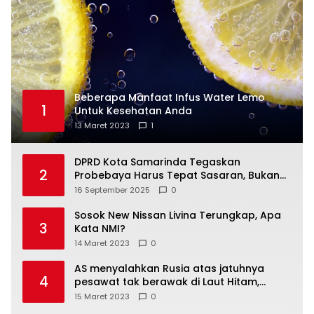
Beberapa Manfaat Infus Water Lemo
1
Untuk Kesehatan Anda
13 Maret 2023
1
DPRD Kota Samarinda Tegaskan
2
Probebaya Harus Tepat Sasaran, Bukan
Hanya Infrastruktur Semata
16 September 2025
0
Sosok New Nissan Livina Terungkap, Apa
3
Kata NMI?
14 Maret 2023
0
AS menyalahkan Rusia atas jatuhnya
4
pesawat tak berawak di Laut Hitam,
Moskow menyangkal
15 Maret 2023
0