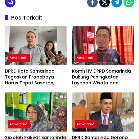
Pos Terkait
Advertorial
Advertorial
DPRD Kota Samarinda
Komisi IV DPRD Samarinda
Tegaskan Probebaya
Dukung Peningkatan
Harus Tepat Sasaran,
Layanan Wisata dan
Bukan Hanya Infrastruktur
Pembinaan Atlet
Semata
Advertorial
Advertorial
Sekolah Rakyat Samarinda
DPRD Samarinda Dorong