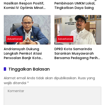
Hasilkan Respon Positif,
Pembinaan UMKM Lokal,
Komisi IV Optimis Minat
Tingkatkan Daya Saing
Orang Tua Meningkat
Advertorial
Advertorial
Andriansyah Dukung
DPRD Kota Samarinda
Langkah Pemkot Atasi
Sarankan Musyawarah
Persoalan Banjir Kota
Bersama Pedagang Perihal
Samarinda
Revitalisasi Pasar Segiri
Tinggalkan Balasan
Alamat email Anda tidak akan dipublikasikan.
Ruas yang
wajib ditandai
*