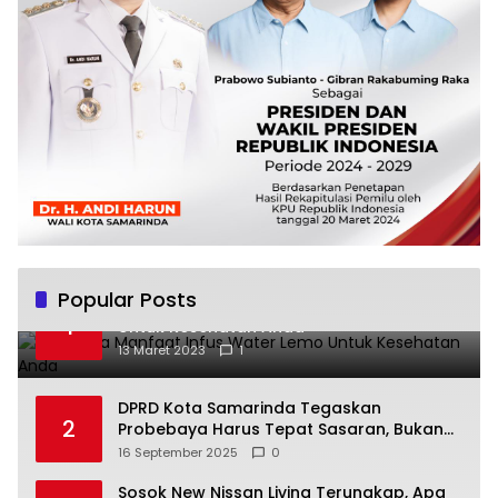
Popular Posts
Beberapa Manfaat Infus Water Lemo
1
Untuk Kesehatan Anda
13 Maret 2023
1
DPRD Kota Samarinda Tegaskan
2
Probebaya Harus Tepat Sasaran, Bukan
Hanya Infrastruktur Semata
16 September 2025
0
Sosok New Nissan Livina Terungkap, Apa