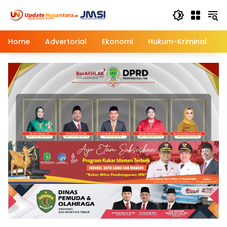
Langsung
ke
konten
Home
Advertorial
Ekonomi
Hukum-Kriminal
M