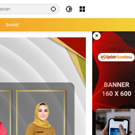
Sosial
×