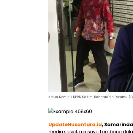
Ketua Komisi I DPRD Kaltim, Baharuddin Demmu. (
UpdateNusantara.id
, Samarind
media sosial, mirisnya tambang dal