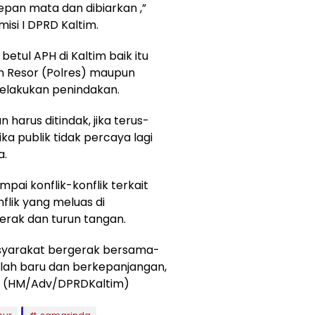
epan mata dan dibiarkan ,”
si I DPRD Kaltim.
betul APH di Kaltim baik itu
an Resor (Polres) maupun
melakukan penindakan.
 harus ditindak, jika terus-
ka publik tidak percaya lagi
a.
pai konflik-konflik terkait
flik yang meluas di
erak dan turun tangan.
asyarakat bergerak bersama-
lah baru dan berkepanjangan,
nya. (HM/Adv/DPRDKaltim)