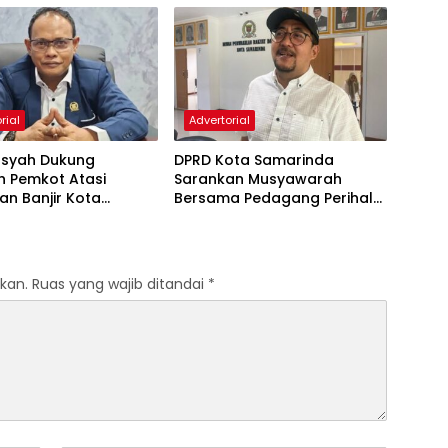
rial
Advertorial
nsyah Dukung
DPRD Kota Samarinda
h Pemkot Atasi
Sarankan Musyawarah
an Banjir Kota
Bersama Pedagang Perihal
nda
Revitalisasi Pasar Segiri
kan.
Ruas yang wajib ditandai
*