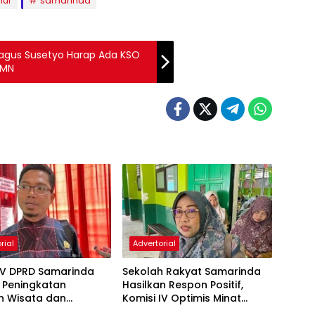
mur
samarinda
agus Susetyo Harap Ada KSO
UMN
rial
Advertorial
IV DPRD Samarinda
Sekolah Rakyat Samarinda
 Peningkatan
Hasilkan Respon Positif,
n Wisata dan
Komisi IV Optimis Minat
aan Atlet
Orang Tua Meningkat