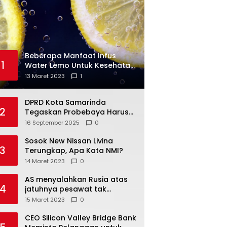
Beberapa Manfaat Infus
1
Water Lemo Untuk Kesehatan
Anda
13 Maret 2023
1
DPRD Kota Samarinda
2
Tegaskan Probebaya Harus
Tepat Sasaran, Bukan Hanya
16 September 2025
0
Infrastruktur Semata
Sosok New Nissan Livina
3
Terungkap, Apa Kata NMI?
14 Maret 2023
0
AS menyalahkan Rusia atas
4
jatuhnya pesawat tak
berawak di Laut Hitam,
15 Maret 2023
0
Moskow menyangkal
CEO Silicon Valley Bridge Bank