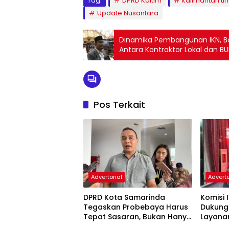
Tag:
DPRD Kaltim
kalimantan ti
Update Nusantara
Dinamika Pembangunan IKN, B
Antara Kontraktor Lokal dan B
Pos Terkait
Advertorial
Adverto
DPRD Kota Samarinda
Komisi 
Tegaskan Probebaya Harus
Dukung
Tepat Sasaran, Bukan Hanya
Layana
Infrastruktur Semata
Pembin