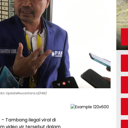
Foto: UpdateNusantara.id/HM)
a
– Tambang ilegal viral di
am video vir tersebut dalam