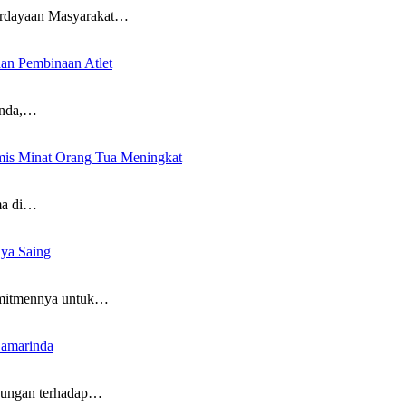
erdayaan Masyarakat…
an Pembinaan Atlet
inda,…
imis Minat Orang Tua Meningkat
ama di…
ya Saing
omitmennya untuk…
Samarinda
kungan terhadap…