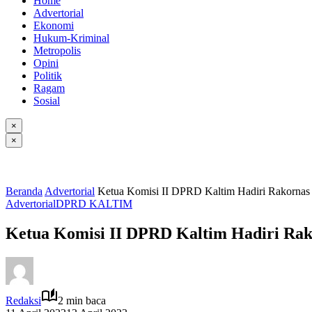
Home
Advertorial
Ekonomi
Hukum-Kriminal
Metropolis
Opini
Politik
Ragam
Sosial
×
×
Beranda
Advertorial
Ketua Komisi II DPRD Kaltim Hadiri Rakornas
Advertorial
DPRD KALTIM
Ketua Komisi II DPRD Kaltim Hadiri Rak
Redaksi
2 min baca