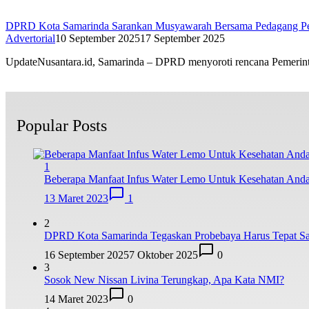
DPRD Kota Samarinda Sarankan Musyawarah Bersama Pedagang Periha
Advertorial
10 September 2025
17 September 2025
UpdateNusantara.id, Samarinda – DPRD menyoroti rencana Pemeri
Popular Posts
1
Beberapa Manfaat Infus Water Lemo Untuk Kesehatan And
13 Maret 2023
1
2
DPRD Kota Samarinda Tegaskan Probebaya Harus Tepat Sas
16 September 2025
7 Oktober 2025
0
3
Sosok New Nissan Livina Terungkap, Apa Kata NMI?
14 Maret 2023
0