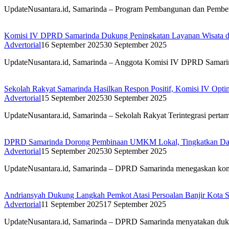
UpdateNusantara.id, Samarinda – Program Pembangunan dan Pemb
Komisi IV DPRD Samarinda Dukung Peningkatan Layanan Wisata d
Advertorial
16 September 2025
30 September 2025
UpdateNusantara.id, Samarinda – Anggota Komisi IV DPRD Samar
Sekolah Rakyat Samarinda Hasilkan Respon Positif, Komisi IV Opt
Advertorial
15 September 2025
30 September 2025
UpdateNusantara.id, Samarinda – Sekolah Rakyat Terintegrasi pert
DPRD Samarinda Dorong Pembinaan UMKM Lokal, Tingkatkan Da
Advertorial
15 September 2025
30 September 2025
UpdateNusantara.id, Samarinda – DPRD Samarinda menegaskan k
Andriansyah Dukung Langkah Pemkot Atasi Persoalan Banjir Kota 
Advertorial
11 September 2025
17 September 2025
UpdateNusantara.id, Samarinda – DPRD Samarinda menyatakan du