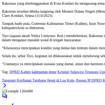
Rakornas yang diselenggarakan di Kota Kendari itu mengusung te
Rakornas tersebut dibuka langsung oleh Menteri Dalam Negeri (Mend
Claro Kendari, Selasa (11/4/2023).
Tampak hadir pula, Gubernur Kalimantan Timur (Kaltim), Isran Noor
kabupaten/kota se-Indonesia.
Tiyo (sapaan akrab Nidya Listiyono, Red.) membeberkan, Rakornas i
dalam mengatasi masalah sosial di tengah masyarakat.
“Khususnya menciptakan kondisi yang damai dan tentram dalam men
Selain itu, sebut Tiyo, kegiatan ini dilaksanakan untuk mendorong se
“Utamanya ya menciptakan suasana yang damai, aman dan harmoni
Tag:
DPRD Kaltim
kalimantan timur
Kendari
Sulawesi Tenggara
Upd
Tanggapi Keributan Tambang Ilegal di Loa Kulu, Pansus IP DPRD 