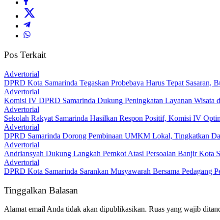
Pos Terkait
Advertorial
DPRD Kota Samarinda Tegaskan Probebaya Harus Tepat Sasaran, Bu
Advertorial
Komisi IV DPRD Samarinda Dukung Peningkatan Layanan Wisata d
Advertorial
Sekolah Rakyat Samarinda Hasilkan Respon Positif, Komisi IV Opt
Advertorial
DPRD Samarinda Dorong Pembinaan UMKM Lokal, Tingkatkan Da
Advertorial
Andriansyah Dukung Langkah Pemkot Atasi Persoalan Banjir Kota 
Advertorial
DPRD Kota Samarinda Sarankan Musyawarah Bersama Pedagang Periha
Tinggalkan Balasan
Alamat email Anda tidak akan dipublikasikan.
Ruas yang wajib ditan