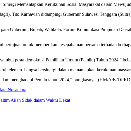
ma “Sinergi Memantapkan Kerukunan Sosial Masyarakat dalam Mewuj
agri), Tito Karnavian didampingi Gubernur Sulawesi Tenggara (Sultra
 para Gubernur, Bupati, Walikota, Forum Komunikasi Pimpinan Daerah
ni bertujuan untuk memberikan kesepahaman bersama terhadap berbaga
yambut pesta demokrasi Pemilihan Umum (Pemilu) Tahun 2024,” bebe
luruh elemen
bangsa bersinergi dalam memantapkan kerukunan masyarak
 dalam menghadapi Pemilu tahun 2024,” pungkasnya. (HM/Adv/DPRD
ate Nusantara
Kaltim Akan Sidak dalam Waktu Dekat