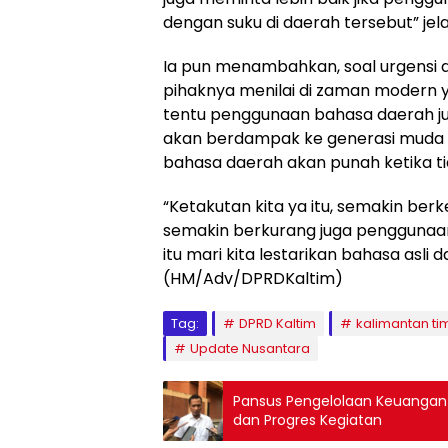
dengan suku di daerah tersebut” jela
Ia pun menambahkan, soal urgensi d
pihaknya menilai di zaman modern 
tentu penggunaan bahasa daerah j
akan berdampak ke generasi muda l
bahasa daerah akan punah ketika tid
“Ketakutan kita ya itu, semakin b
semakin berkurang juga penggunaa
itu mari kita lestarikan bahasa asli 
(HM/Adv/DPRDKaltim)
Tag:
DPRD Kaltim
kalimantan ti
Update Nusantara
Pansus Pengelolaan Keuangan 
dan Progres Kegiatan