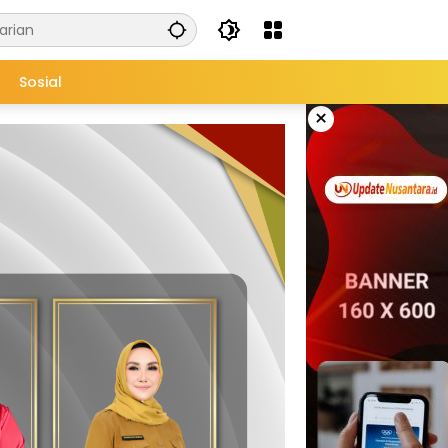
Sosial
×