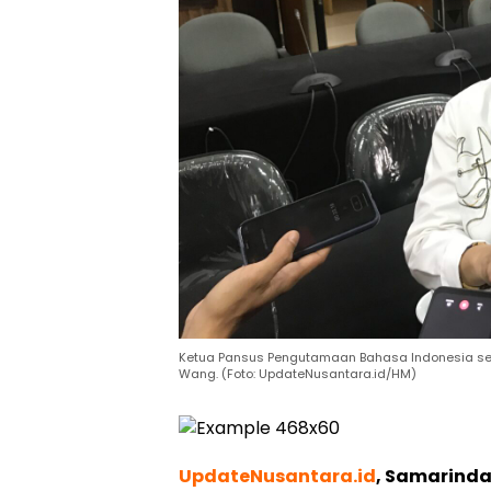
Ketua Pansus Pengutamaan Bahasa Indonesia ser
Wang. (Foto: UpdateNusantara.id/HM)
UpdateNusantara.id
, Samarind