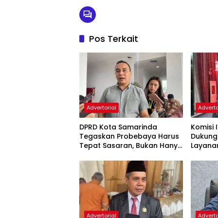
Pos Terkait
Advertorial
Adverto
DPRD Kota Samarinda
Komisi 
Tegaskan Probebaya Harus
Dukung
Tepat Sasaran, Bukan Hanya
Layana
Infrastruktur Semata
Pembin
Advertorial
Adverto