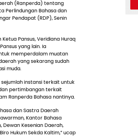
erah (Ranperda) tentang
ta Perlindungan Bahasa dan
ngar Pendapat (RDP), Senin
h Ketua Pansus, Veridiana Huraq
ansus yang lain. Ia
 untuk memperdalam muatan
 daerah yang sekarang sudah
asi muda.
ejumlah instansi terkait untuk
an pertimbangan terkait
lam Ranperda Bahasa nantinya.
hasa dan Sastra Daerah
ulawarman, Kantor Bahasa
im, Dewan Kesenian Daerah,
iro Hukum Sekda Kaltim,” ucap