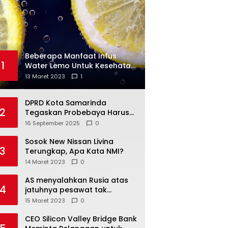
Beberapa Manfaat Infus
1
Water Lemo Untuk Kesehatan
Anda
13 Maret 2023
1
DPRD Kota Samarinda
2
Tegaskan Probebaya Harus
Tepat Sasaran, Bukan Hanya
16 September 2025
0
Infrastruktur Semata
Sosok New Nissan Livina
3
Terungkap, Apa Kata NMI?
14 Maret 2023
0
AS menyalahkan Rusia atas
4
jatuhnya pesawat tak
berawak di Laut Hitam,
15 Maret 2023
0
Moskow menyangkal
CEO Silicon Valley Bridge Bank