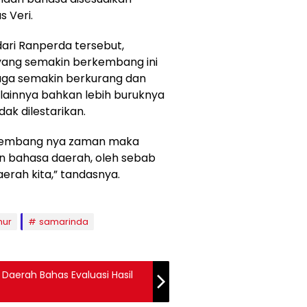
s Veri.
ari Ranperda tersebut,
yang semakin berkembang ini
uga semakin berkurang dan
ainnya bahkan lebih buruknya
ak dilestarikan.
erkembang nya zaman maka
n bahasa daerah, oleh sebab
daerah kita,” tandasnya.
mur
samarinda
Daerah Bahas Evaluasi Hasil