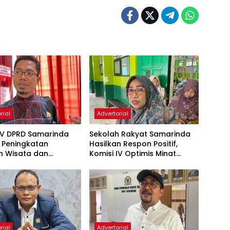
rial
Advertorial
IV DPRD Samarinda
Sekolah Rakyat Samarinda
 Peningkatan
Hasilkan Respon Positif,
n Wisata dan
Komisi IV Optimis Minat
aan Atlet
Orang Tua Meningkat
rial
Advertorial