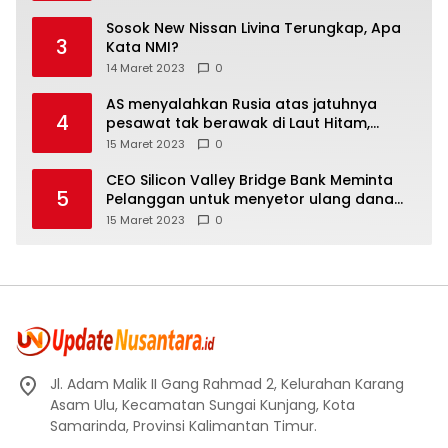
Sosok New Nissan Livina Terungkap, Apa
3
Kata NMI?
14 Maret 2023
0
AS menyalahkan Rusia atas jatuhnya
4
pesawat tak berawak di Laut Hitam,
Moskow menyangkal
15 Maret 2023
0
CEO Silicon Valley Bridge Bank Meminta
5
Pelanggan untuk menyetor ulang dana
Mereka
15 Maret 2023
0
Jl. Adam Malik II Gang Rahmad 2, Kelurahan Karang
Asam Ulu, Kecamatan Sungai Kunjang, Kota
Samarinda, Provinsi Kalimantan Timur.