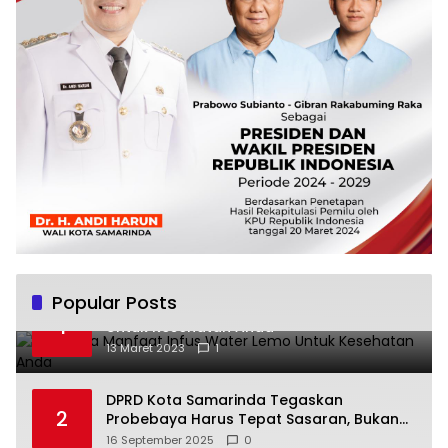
Popular Posts
Beberapa Manfaat Infus Water Lemo
1
Untuk Kesehatan Anda
13 Maret 2023
1
DPRD Kota Samarinda Tegaskan
2
Probebaya Harus Tepat Sasaran, Bukan
Hanya Infrastruktur Semata
16 September 2025
0