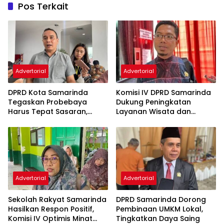
Pos Terkait
Advertorial
Advertorial
DPRD Kota Samarinda
Komisi IV DPRD Samarinda
Tegaskan Probebaya
Dukung Peningkatan
Harus Tepat Sasaran,
Layanan Wisata dan
Bukan Hanya Infrastruktur
Pembinaan Atlet
Semata
Advertorial
Advertorial
Sekolah Rakyat Samarinda
DPRD Samarinda Dorong
Hasilkan Respon Positif,
Pembinaan UMKM Lokal,
Komisi IV Optimis Minat
Tingkatkan Daya Saing