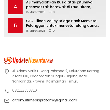
AS menyalahkan Rusia atas jatuhnya
4
pesawat tak berawak di Laut Hitam,
Moskow menyangkal
15 Maret 2023
0
CEO Silicon Valley Bridge Bank Meminta
5
Pelanggan untuk menyetor ulang dana
Mereka
15 Maret 2023
0
Jl. Adam Malik II Gang Rahmad 2, Kelurahan Karang
Asam Ulu, Kecamatan Sungai Kunjang, Kota
Samarinda, Provinsi Kalimantan Timur.
082223550326
citramultimediapratama@gmail.com