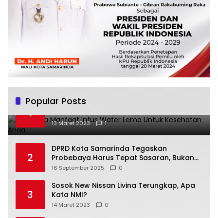
Popular Posts
Beberapa Manfaat Infus Water Lemo
1
Untuk Kesehatan Anda
13 Maret 2023
1
DPRD Kota Samarinda Tegaskan
2
Probebaya Harus Tepat Sasaran, Bukan
Hanya Infrastruktur Semata
16 September 2025
0
Sosok New Nissan Livina Terungkap, Apa
3
Kata NMI?
14 Maret 2023
0