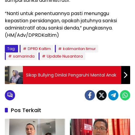
sampai sanksi administratif.
“Nanti untuk penentuannya pasti menunggu
kepastian persidangan, apakah jatuhnya sanksi
administratif atau sanksi denda,” pungkasnya.
(HM/Adv/DPRDKaltim)
Tag:
DPRD Kaltim
kalimantan timur
samarinda
Update Nusantara
Sikap Bullying Dinilai Pengaruhi Mental Anak
Pos Terkait