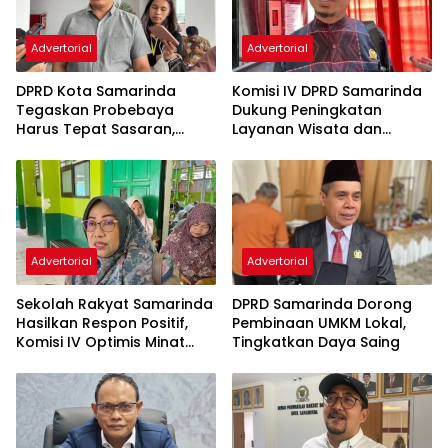
Advertorial
Advertorial
DPRD Kota Samarinda
Komisi IV DPRD Samarinda
Tegaskan Probebaya
Dukung Peningkatan
Harus Tepat Sasaran,
Layanan Wisata dan
Bukan Hanya Infrastruktur
Pembinaan Atlet
Semata
Advertorial
Advertorial
Sekolah Rakyat Samarinda
DPRD Samarinda Dorong
Hasilkan Respon Positif,
Pembinaan UMKM Lokal,
Komisi IV Optimis Minat
Tingkatkan Daya Saing
Orang Tua Meningkat