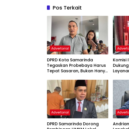
Pos Terkait
Advertorial
Adverto
DPRD Kota Samarinda
Komisi 
Tegaskan Probebaya Harus
Dukung
Tepat Sasaran, Bukan Hanya
Layana
Infrastruktur Semata
Pembin
Advertorial
Adverto
DPRD Samarinda Dorong
Andria