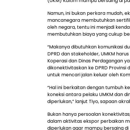
(UKM) Kaltim mampu bersaing di pa
Namun, ini bukan perkara mudah, ek
mancanegara membutuhkan sertifikas
oleh negara, tentu ini menjadi ken
membutuhkan biaya yang cukup be
“Makanya dibutuhkan komunikasi du
DPRD dan stakeholder, UMKM harus 
Koperasi dan Dinas Perdagangan y
dikonektivitaskan ke DPRD Provinsi 
untuk mencari jalan keluar oleh Komisi
“Hal ini berkaitan dengan tumbuh 
koneksi antara pelaku UMKM dan din
diperlukan,” lanjut Tiyo, sapaan akr
Bukan hanya persoalan konektivita
dalam aktivitas ekspor perbaikan m
diperlukan agar mampu bersaing di p