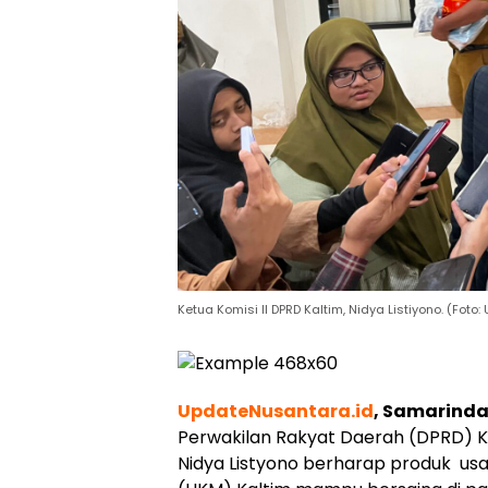
Ketua Komisi II DPRD Kaltim, Nidya Listiyono. (Fot
UpdateNusantara.id
, Samarind
Perwakilan Rakyat Daerah (DPRD) Ka
Nidya Listyono berharap produk us