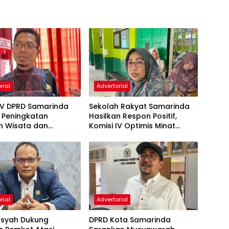
rial
Advertorial
IV DPRD Samarinda
Sekolah Rakyat Samarinda
 Peningkatan
Hasilkan Respon Positif,
n Wisata dan
Komisi IV Optimis Minat
aan Atlet
Orang Tua Meningkat
rial
Advertorial
nsyah Dukung
DPRD Kota Samarinda