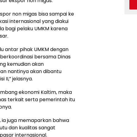
sar ekspor non migas.
spor non migas bisa sampai ke
i internasional yang diakui
dala bagi pelaku UMKM karena
sar.
lu antar pihak UMKM dengan
berkoordinasi bersama Dinas
ang kemudian akan
dan nantinya akan dibantu
 II,” jelasnya.
kembang ekonomi Kaltim, maka
as terkait serta pemerintah itu
abnya.
s, ia juga memaparkan bahwa
utu dan kualitas sangat
asar internasional.