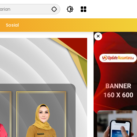
Sosial
×