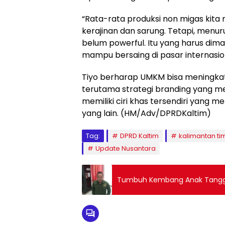
“Rata-rata produksi non migas kita m
kerajinan dan sarung. Tetapi, menu
belum powerful. Itu yang harus dima
mampu bersaing di pasar internasio
Tiyo berharap UMKM bisa meningkat
terutama strategi branding yang 
memiliki ciri khas tersendiri yang 
yang lain. (HM/Adv/DPRDKaltim)
Tag:
DPRD Kaltim
kalimantan ti
Update Nusantara
Tumbuh Kembang Anak Tangg