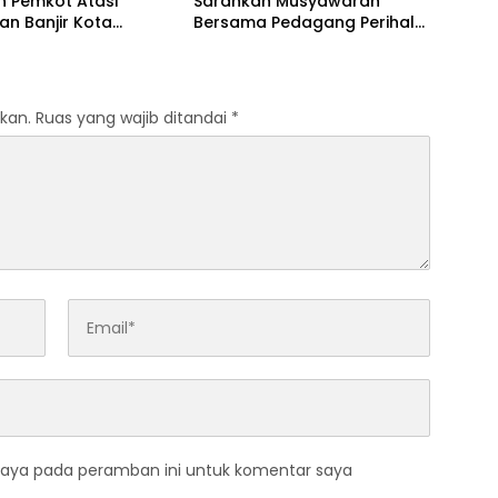
h Pemkot Atasi
Sarankan Musyawarah
an Banjir Kota
Bersama Pedagang Perihal
nda
Revitalisasi Pasar Segiri
kan.
Ruas yang wajib ditandai
*
saya pada peramban ini untuk komentar saya