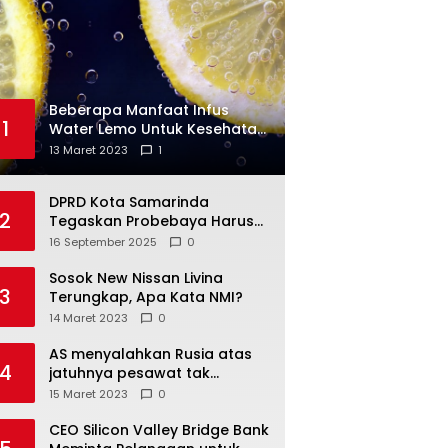
Beberapa Manfaat Infus
1
Water Lemo Untuk Kesehatan
Anda
13 Maret 2023
1
DPRD Kota Samarinda
2
Tegaskan Probebaya Harus
Tepat Sasaran, Bukan Hanya
16 September 2025
0
Infrastruktur Semata
Sosok New Nissan Livina
3
Terungkap, Apa Kata NMI?
14 Maret 2023
0
AS menyalahkan Rusia atas
4
jatuhnya pesawat tak
berawak di Laut Hitam,
15 Maret 2023
0
Moskow menyangkal
CEO Silicon Valley Bridge Bank