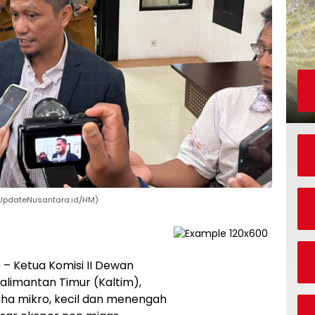
o: UpdateNusantara.id/HM)
a
– Ketua Komisi II Dewan
limantan Timur (Kaltim),
aha mikro, kecil dan menengah