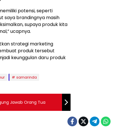
emiliki potensi, seperti
rut saya brandingnya masih
ksimalkan, supaya produk kita
nal,” ucapnya.
kan strategi marketing
membuat produk tersebut
menjadi keunggulan daru produk
mur
samarinda
ung Jawab Orang Tua