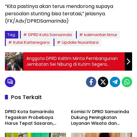
“Kita pastinya akan terus mendorong supaya
persoalan stunting bisa teratasi,” jelasnya.
(FK/Adv/DPRDSamarinda)
Tag:
DPRD Kota Samarinda
kalimantan timur
Kutai Kartanegara
Update Nusantara
Anggota DPRD Kaltim Minta Pembangunan
Jembatan Sei Nibung di Kutim Segera
Diselesaikan
Pos Terkait
Advertorial
Advertorial
DPRD Kota Samarinda
Komisi IV DPRD Samarinda
Tegaskan Probebaya
Dukung Peningkatan
Harus Tepat Sasaran,
Layanan Wisata dan
Bukan Hanya Infrastruktur
Pembinaan Atlet
Semata