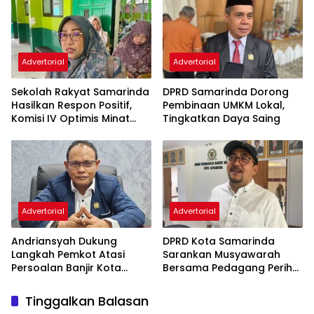
Advertorial
Advertorial
Sekolah Rakyat Samarinda
DPRD Samarinda Dorong
Hasilkan Respon Positif,
Pembinaan UMKM Lokal,
Komisi IV Optimis Minat
Tingkatkan Daya Saing
Orang Tua Meningkat
Advertorial
Advertorial
Andriansyah Dukung
DPRD Kota Samarinda
Langkah Pemkot Atasi
Sarankan Musyawarah
Persoalan Banjir Kota
Bersama Pedagang Perihal
Samarinda
Revitalisasi Pasar Segiri
Tinggalkan Balasan