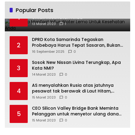
Popular Posts
Beberapa Manfaat Infus Water Lemo
1
Untuk Kesehatan Anda
13 Maret 2023
1
DPRD Kota Samarinda Tegaskan
2
Probebaya Harus Tepat Sasaran, Bukan
Hanya Infrastruktur Semata
16 September 2025
0
Sosok New Nissan Livina Terungkap, Apa
3
Kata NMI?
14 Maret 2023
0
AS menyalahkan Rusia atas jatuhnya
4
pesawat tak berawak di Laut Hitam,
Moskow menyangkal
15 Maret 2023
0
CEO Silicon Valley Bridge Bank Meminta
5
Pelanggan untuk menyetor ulang dana
Mereka
15 Maret 2023
0