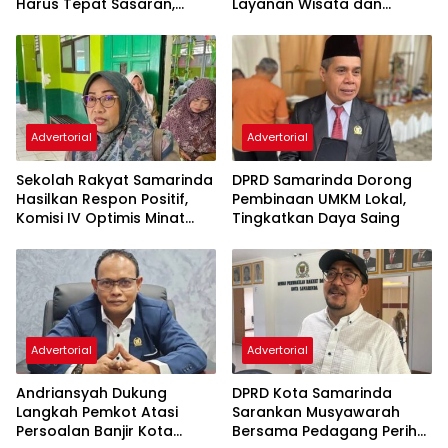
Harus Tepat Sasaran,
Layanan Wisata dan
Bukan Hanya Infrastruktur
Pembinaan Atlet
Semata
Advertorial
Advertorial
Sekolah Rakyat Samarinda
DPRD Samarinda Dorong
Hasilkan Respon Positif,
Pembinaan UMKM Lokal,
Komisi IV Optimis Minat
Tingkatkan Daya Saing
Orang Tua Meningkat
Advertorial
Advertorial
Andriansyah Dukung
DPRD Kota Samarinda
Langkah Pemkot Atasi
Sarankan Musyawarah
Persoalan Banjir Kota
Bersama Pedagang Perihal