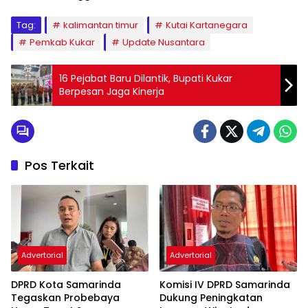
Tag:
kalimantan timur
Kutai Kartanegara
Pemkab Kukar
Update Nusantara
16 Pejabat Baru Dilantik, Bupati Kukar
Berpesan Jaga Kinerja
Pos Terkait
Advertorial
Advertorial
DPRD Kota Samarinda
Komisi IV DPRD Samarinda
Tegaskan Probebaya
Dukung Peningkatan