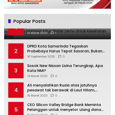
Popular Posts
Beberapa Manfaat Infus Water Lemo
1
Untuk Kesehatan Anda
13 Maret 2023
1
DPRD Kota Samarinda Tegaskan
2
Probebaya Harus Tepat Sasaran, Bukan
Hanya Infrastruktur Semata
16 September 2025
0
Sosok New Nissan Livina Terungkap, Apa
3
Kata NMI?
14 Maret 2023
0
AS menyalahkan Rusia atas jatuhnya
4
pesawat tak berawak di Laut Hitam,
Moskow menyangkal
15 Maret 2023
0
CEO Silicon Valley Bridge Bank Meminta
5
Pelanggan untuk menyetor ulang dana
Mereka