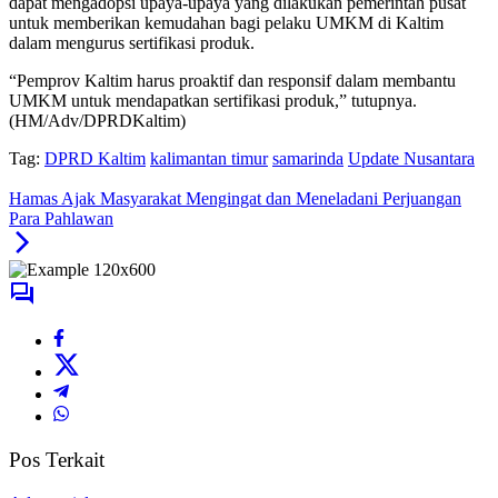
dapat mengadopsi upaya-upaya yang dilakukan pemerintah pusat
untuk memberikan kemudahan bagi pelaku UMKM di Kaltim
dalam mengurus sertifikasi produk.
“Pemprov Kaltim harus proaktif dan responsif dalam membantu
UMKM untuk mendapatkan sertifikasi produk,” tutupnya.
(HM/Adv/DPRDKaltim)
Tag:
DPRD Kaltim
kalimantan timur
samarinda
Update Nusantara
Hamas Ajak Masyarakat Mengingat dan Meneladani Perjuangan
Para Pahlawan
Pos Terkait