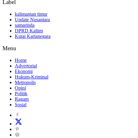
Label
kalimantan timur
Update Nusantara
samarinda
DPRD Kaltim
Kutai Kartanegara
Menu
Home
Advertorial
Ekonomi
Hukum-Kriminal
Metropolis
Opini
Politik
Ragam
Sosial