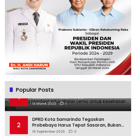
Popular Posts
Beberapa Manfaat Infus Water Lemo
1
Untuk Kesehatan Anda
13 Maret 2023
1
DPRD Kota Samarinda Tegaskan
2
Probebaya Harus Tepat Sasaran, Bukan
Hanya Infrastruktur Semata
16 September 2025
0