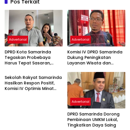
Pos Terkait
Advertorial
Advertorial
DPRD Kota Samarinda
Komisi IV DPRD Samarinda
Tegaskan Probebaya
Dukung Peningkatan
Harus Tepat Sasaran,
Layanan Wisata dan
Advertorial
Bukan Hanya Infrastruktur
Pembinaan Atlet
Semata
Sekolah Rakyat Samarinda
Hasilkan Respon Positif,
Komisi IV Optimis Minat
Orang Tua Meningkat
Advertorial
DPRD Samarinda Dorong
Pembinaan UMKM Lokal,
Tingkatkan Daya Saing