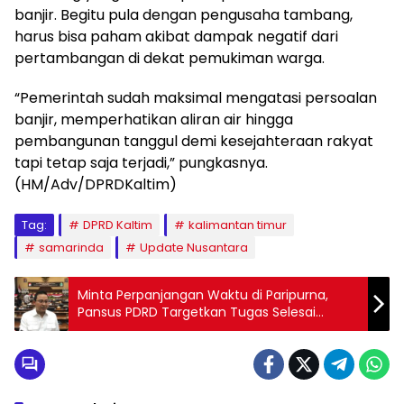
banjir. Begitu pula dengan pengusaha tambang,
harus bisa paham akibat dampak negatif dari
pertambangan di dekat pemukiman warga.
“Pemerintah sudah maksimal mengatasi persoalan
banjir, memperhatikan aliran air hingga
pembangunan tanggul demi kesejahteraan rakyat
tapi tetap saja terjadi,” pungkasnya.
(HM/Adv/DPRDKaltim)
Tag:
DPRD Kaltim
kalimantan timur
samarinda
Update Nusantara
Minta Perpanjangan Waktu di Paripurna,
Pansus PDRD Targetkan Tugas Selesai
Sebelum 5 Januari