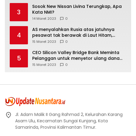
Sosok New Nissan Livina Terungkap, Apa
3
Kata NMI?
14 Maret 2023
0
AS menyalahkan Rusia atas jatuhnya
4
pesawat tak berawak di Laut Hitam,
Moskow menyangkal
15 Maret 2023
0
CEO Silicon Valley Bridge Bank Meminta
5
Pelanggan untuk menyetor ulang dana
Mereka
15 Maret 2023
0
Jl. Adam Malik II Gang Rahmad 2, Kelurahan Karang
Asam Ulu, Kecamatan Sungai Kunjang, Kota
Samarinda, Provinsi Kalimantan Timur.