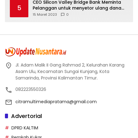
CEO Silicon Valley Bridge Bank Meminta
5
Pelanggan untuk menyetor ulang dana
Mereka
15 Maret 2023
0
Jl. Adam Malik II Gang Rahmad 2, Kelurahan Karang
Asam Ulu, Kecamatan Sungai Kunjang, Kota
Samarinda, Provinsi Kalimantan Timur.
082223550326
citramultimediapratama@gmail.com
Advertorial
DPRD KALTIM
Pemkab Kukar