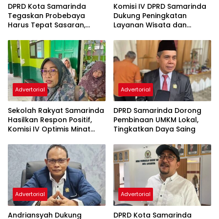
DPRD Kota Samarinda
Komisi IV DPRD Samarinda
Tegaskan Probebaya
Dukung Peningkatan
Harus Tepat Sasaran,
Layanan Wisata dan
Bukan Hanya Infrastruktur
Pembinaan Atlet
Semata
Advertorial
Advertorial
Sekolah Rakyat Samarinda
DPRD Samarinda Dorong
Hasilkan Respon Positif,
Pembinaan UMKM Lokal,
Komisi IV Optimis Minat
Tingkatkan Daya Saing
Orang Tua Meningkat
Advertorial
Advertorial
Andriansyah Dukung
DPRD Kota Samarinda