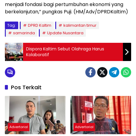
menjadi fondasi bagi pertumbuhan ekonomi yang
berkelanjutan,” pungkas Puji. (HM/Adv/DPRDKaltim)
Tag:
DPRD Kaltim
kalimantan timur
samarinda
Update Nusantara
Dispora Kaltim Sebut Olahraga Harus
Kolaboratif
Pos Terkait
Advertorial
Advertorial