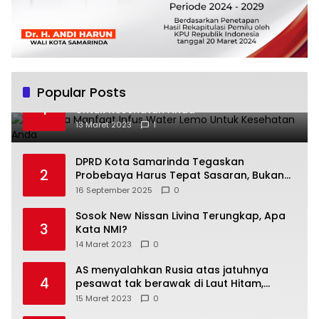
Popular Posts
Beberapa Manfaat Infus Water Lemo
1
Untuk Kesehatan Anda
13 Maret 2023
1
DPRD Kota Samarinda Tegaskan
2
Probebaya Harus Tepat Sasaran, Bukan
Hanya Infrastruktur Semata
16 September 2025
0
Sosok New Nissan Livina Terungkap, Apa
3
Kata NMI?
14 Maret 2023
0
AS menyalahkan Rusia atas jatuhnya
4
pesawat tak berawak di Laut Hitam,
Moskow menyangkal
15 Maret 2023
0