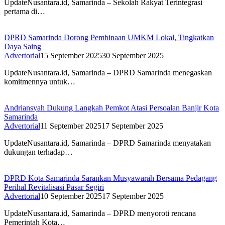
UpdateNusantara.id, Samarinda – Sekolah Rakyat Terintegrasi
pertama di…
DPRD Samarinda Dorong Pembinaan UMKM Lokal, Tingkatkan
Daya Saing
Advertorial
15 September 2025
30 September 2025
UpdateNusantara.id, Samarinda – DPRD Samarinda menegaskan
komitmennya untuk…
Andriansyah Dukung Langkah Pemkot Atasi Persoalan Banjir Kota
Samarinda
Advertorial
11 September 2025
17 September 2025
UpdateNusantara.id, Samarinda – DPRD Samarinda menyatakan
dukungan terhadap…
DPRD Kota Samarinda Sarankan Musyawarah Bersama Pedagang
Perihal Revitalisasi Pasar Segiri
Advertorial
10 September 2025
17 September 2025
UpdateNusantara.id, Samarinda – DPRD menyoroti rencana
Pemerintah Kota…