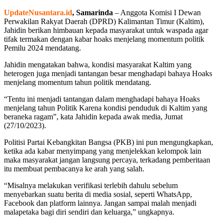
UpdateNusantara.id
, Samarinda
– Anggota Komisi I Dewan
Perwakilan Rakyat Daerah (DPRD) Kalimantan Timur (Kaltim),
Jahidin berikan himbauan kepada masyarakat untuk waspada agar
tifak termakan dengan kabar hoaks menjelang momentum politik
Pemilu 2024 mendatang.
Jahidin mengatakan bahwa, kondisi masyarakat Kaltim yang
heterogen juga menjadi tantangan besar menghadapi bahaya Hoaks
menjelang momentum tahun politik mendatang.
“Tentu ini menjadi tantangan dalam menghadapi bahaya Hoaks
menjelang tahun Politik Karena kondisi penduduk di Kaltim yang
beraneka ragam”, kata Jahidin kepada awak media, Jumat
(27/10/2023).
Politisi Partai Kebangkitan Bangsa (PKB) ini pun mengungkapkan,
ketika ada kabar menyimpang yang menjelekkan kelompok lain
maka masyarakat jangan langsung percaya, terkadang pemberitaan
itu membuat pembacanya ke arah yang salah.
“Misalnya melakukan verifikasi terlebih dahulu sebelum
menyebarkan suatu berita di media sosial, seperti WhatsApp,
Facebook dan platform lainnya. Jangan sampai malah menjadi
malapetaka bagi diri sendiri dan keluarga,” ungkapnya.