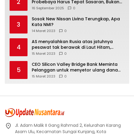
2
Probebaya Harus Tepat Sasaran, Bukan
Hanya Infrastruktur Semata
16 September 2025
0
Sosok New Nissan Livina Terungkap, Apa
3
Kata NMI?
14 Maret 2023
0
AS menyalahkan Rusia atas jatuhnya
4
pesawat tak berawak di Laut Hitam,
Moskow menyangkal
15 Maret 2023
0
CEO Silicon Valley Bridge Bank Meminta
5
Pelanggan untuk menyetor ulang dana
Mereka
15 Maret 2023
0
Jl. Adam Malik II Gang Rahmad 2, Kelurahan Karang
Asam Ulu, Kecamatan Sungai Kunjang, Kota