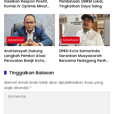
Hasilkan Respon Positif,
Pembinaan UMKM Lokal,
Komisi IV Optimis Minat
Tingkatkan Daya Saing
Orang Tua Meningkat
Advertorial
Advertorial
Andriansyah Dukung
DPRD Kota Samarinda
Langkah Pemkot Atasi
Sarankan Musyawarah
Persoalan Banjir Kota
Bersama Pedagang Perihal
Samarinda
Revitalisasi Pasar Segiri
Tinggalkan Balasan
Alamat email Anda tidak akan dipublikasikan.
Ruas yang
wajib ditandai
*