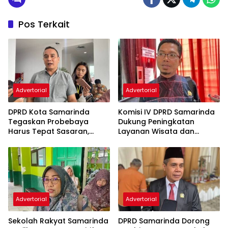
Pos Terkait
Advertorial
Advertorial
DPRD Kota Samarinda
Komisi IV DPRD Samarinda
Tegaskan Probebaya
Dukung Peningkatan
Harus Tepat Sasaran,
Layanan Wisata dan
Bukan Hanya Infrastruktur
Pembinaan Atlet
Semata
Advertorial
Advertorial
Sekolah Rakyat Samarinda
DPRD Samarinda Dorong