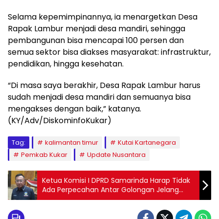
Selama kepemimpinannya, ia menargetkan Desa
Rapak Lambur menjadi desa mandiri, sehingga
pembangunan bisa mencapai 100 persen dan
semua sektor bisa diakses masyarakat: infrastruktur,
pendidikan, hingga kesehatan.
“Di masa saya berakhir, Desa Rapak Lambur harus
sudah menjadi desa mandiri dan semuanya bisa
mengakses dengan baik,” katanya.
(KY/Adv/DiskominfoKukar)
Tag:
kalimantan timur
Kutai Kartanegara
Pemkab Kukar
Update Nusantara
Ketua Komisi I DPRD Samarinda Harap Tidak
Ada Perpecahan Antar Golongan Jelang
Pemilu