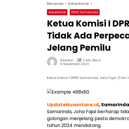
Beranda
Advertorial
Advertorial
DPRD Samarinda
Ketua Komisi I D
Tidak Ada Perpec
Jelang Pemilu
Redaksi
2 Min Baca
6 November 2023
Ketua Komisi I DPRD Samarinda, Joha Fajal. (Foto: I
UpdateNusantara.id
, Samarind
Samarinda, Joha Fajal berharap ti
golongan menjelang pesta demokras
tahun 2024 mendatang.