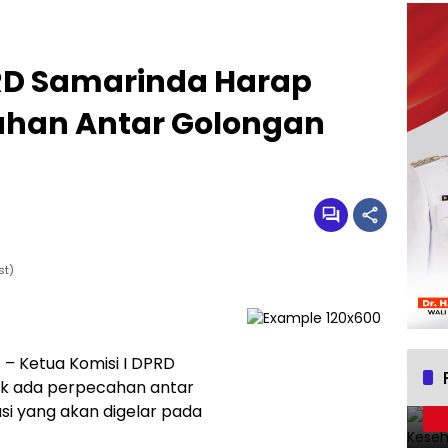
PRD Samarinda Harap
ahan Antar Golongan
st)
a
– Ketua Komisi I DPRD
dak ada perpecahan antar
i yang akan digelar pada