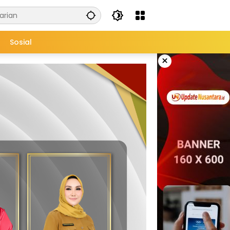
Sosial
×