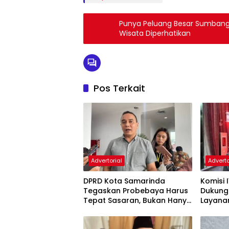
Punya Peluang Besar Sumbang 
Wisata Diperhatikan
Pos Terkait
Advertorial
Adverto
DPRD Kota Samarinda
Komisi 
Tegaskan Probebaya Harus
Dukung
Tepat Sasaran, Bukan Hanya
Layana
Infrastruktur Semata
Pembin