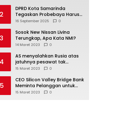
DPRD Kota Samarinda
2
Tegaskan Probebaya Harus
Tepat Sasaran, Bukan Hanya
16 September 2025
0
Infrastruktur Semata
Sosok New Nissan Livina
3
Terungkap, Apa Kata NMI?
14 Maret 2023
0
AS menyalahkan Rusia atas
4
jatuhnya pesawat tak
berawak di Laut Hitam,
15 Maret 2023
0
Moskow menyangkal
CEO Silicon Valley Bridge Bank
5
Meminta Pelanggan untuk
menyetor ulang dana Mereka
15 Maret 2023
0