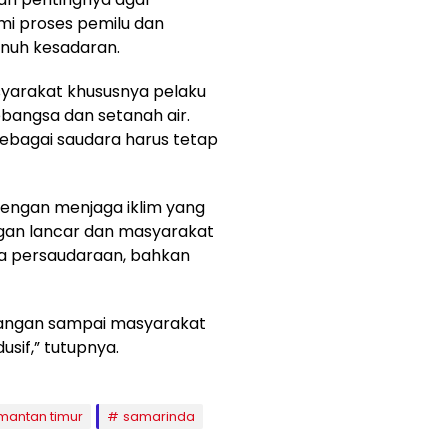
 proses pemilu dan
enuh kesadaran.
yarakat khususnya pelaku
ebangsa dan setanah air.
sebagai saudara harus tetap
dengan menjaga iklim yang
ngan lancar dan masyarakat
a persaudaraan, bahkan
. Jangan sampai masyarakat
usif,” tutupnya.
imantan timur
samarinda