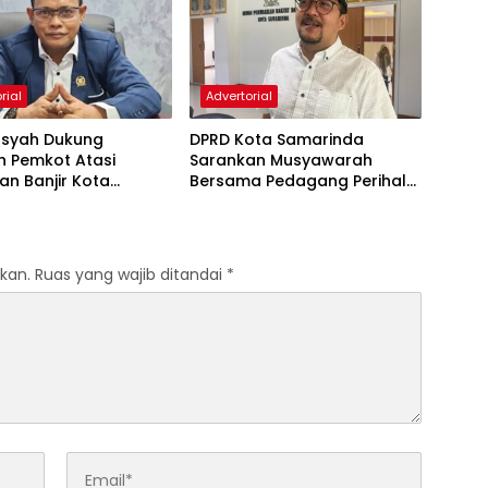
rial
Advertorial
nsyah Dukung
DPRD Kota Samarinda
h Pemkot Atasi
Sarankan Musyawarah
an Banjir Kota
Bersama Pedagang Perihal
nda
Revitalisasi Pasar Segiri
kan.
Ruas yang wajib ditandai
*