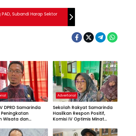
PAD, Subandi Harap Sektor
rial
Advertorial
IV DPRD Samarinda
Sekolah Rakyat Samarinda
 Peningkatan
Hasilkan Respon Positif,
n Wisata dan
Komisi IV Optimis Minat
aan Atlet
Orang Tua Meningkat