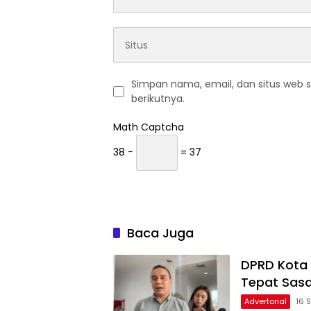
Simpan nama, email, dan situs web 
berikutnya.
Math Captcha
38 −
= 37
Baca Juga
DPRD Kota
Tepat Sasa
Advertorial
16 