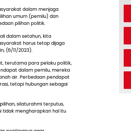
asyarakat dalam menjaga
ilihan umum (pemilu) dan
aan pilihan politik.
li dalam setahun, kita
asyarakat harus tetap dijaga
n, (6/11/2023).
 terutama para pelaku politik,
ndapat dalam pemilu, mereka
anah air. Perbedaan pendapat
asi, tetapi hubungan sebagai
ihan, silaturahmi terputus,
mi tidak mengharapkan hal itu
kan pentingnya agar