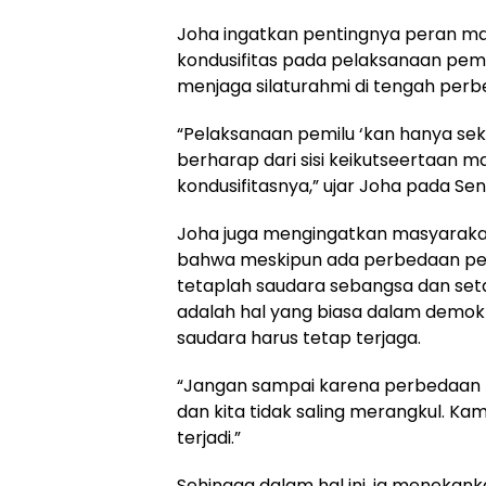
Joha ingatkan pentingnya peran m
kondusifitas pada pelaksanaan pem
menjaga silaturahmi di tengah perbed
“Pelaksanaan pemilu ‘kan hanya seka
berharap dari sisi keikutseertaan m
kondusifitasnya,” ujar Joha pada Seni
Joha juga mengingatkan masyarakat,
bahwa meskipun ada perbedaan pe
tetaplah saudara sebangsa dan set
adalah hal yang biasa dalam demokr
saudara harus tetap terjaga.
“Jangan sampai karena perbedaan pil
dan kita tidak saling merangkul. Ka
terjadi.”
Sehingga dalam hal ini, ia menekan