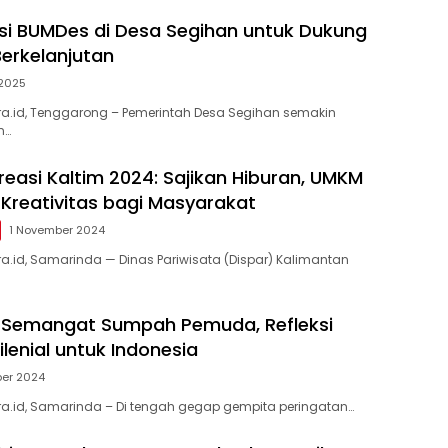
si BUMDes di Desa Segihan untuk Dukung
Berkelanjutan
 2025
a.id, Tenggarong – Pemerintah Desa Segihan semakin
n…
reasi Kaltim 2024: Sajikan Hiburan, UMKM
Kreativitas bagi Masyarakat
1 November 2024
.id, Samarinda — Dinas Pariwisata (Dispar) Kalimantan
Semangat Sumpah Pemuda, Refleksi
lenial untuk Indonesia
ber 2024
a.id, Samarinda – Di tengah gegap gempita peringatan…