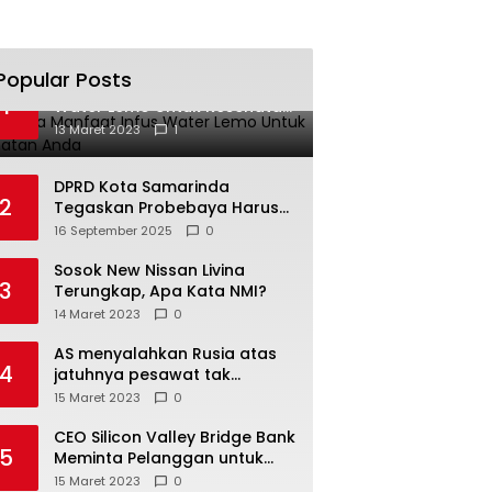
Popular Posts
Beberapa Manfaat Infus
1
Water Lemo Untuk Kesehatan
Anda
13 Maret 2023
1
DPRD Kota Samarinda
2
Tegaskan Probebaya Harus
Tepat Sasaran, Bukan Hanya
16 September 2025
0
Infrastruktur Semata
Sosok New Nissan Livina
3
Terungkap, Apa Kata NMI?
14 Maret 2023
0
AS menyalahkan Rusia atas
4
jatuhnya pesawat tak
berawak di Laut Hitam,
15 Maret 2023
0
Moskow menyangkal
CEO Silicon Valley Bridge Bank
5
Meminta Pelanggan untuk
menyetor ulang dana Mereka
15 Maret 2023
0