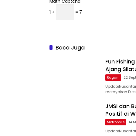
Math Captcha
1 +
= 7
Baca Juga
Fun Fishing
Ajang Sila
Ragam
22 Sep
UpdateNusantar
merayakan Dies
JMSI dan B
Positif di 
Metropolis
14 M
UpdateNusantar