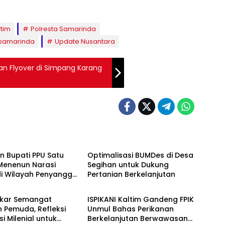
ltim
Polresta Samarinda
samarinda
Update Nusantara
n Flyover di Simpang Karang
olis
Sosial
n Bupati PPU Satu
Optimalisasi BUMDes di Desa
Menenun Narasi
Segihan untuk Dukung
 di Wilayah Penyangga
Pertanian Berkelanjutan
Metropolis
kar Semangat
ISPIKANI Kaltim Gandeng FPIK
 Pemuda, Refleksi
Unmul Bahas Perikanan
i Milenial untuk
Berkelanjutan Berwawasan