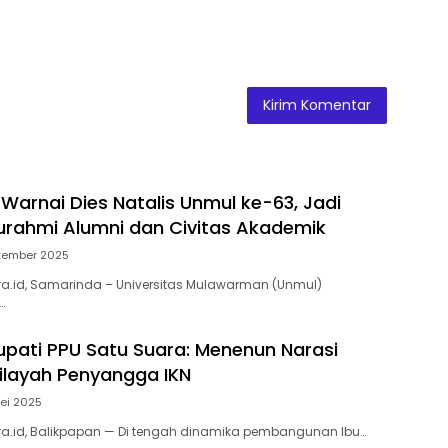
 Warnai Dies Natalis Unmul ke-63, Jadi
turahmi Alumni dan Civitas Akademik
tember 2025
a.id, Samarinda – Universitas Mulawarman (Unmul)
…
upati PPU Satu Suara: Menenun Narasi
Wilayah Penyangga IKN
ei 2025
a.id, Balikpapan — Di tengah dinamika pembangunan Ibu…