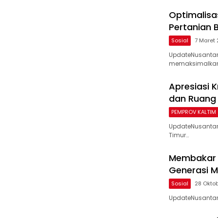
Optimalisa
Pertanian 
Sosial
7 Maret
UpdateNusantar
memaksimalka
Apresiasi K
dan Ruang 
PEMPROV KALTIM
UpdateNusantara
Timur…
Membakar 
Generasi Mi
Sosial
28 Okto
UpdateNusantar