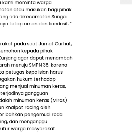
a kami meminta warga
atan atau masukan bagi pihak
 yang ada dikecamatan Sungai
aya tetap aman dan kondusif, ”
rakat pada saat Jumat Curhat,
 memohon kepada pihak
i Kunjang agar dapat menambah
 arah menuju SMPN 38, karena
ta petugas kepolisian harus
egakan hukum terhadap
ng menjual minuman keras,
terjadinya gangguan
dalah minuman keras (Miras)
an knalpot racing oleh
or bahkan pengemudi roda
sing, dan menganggu
tutur warga masyarakat.