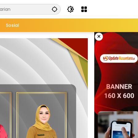
Sosial
×