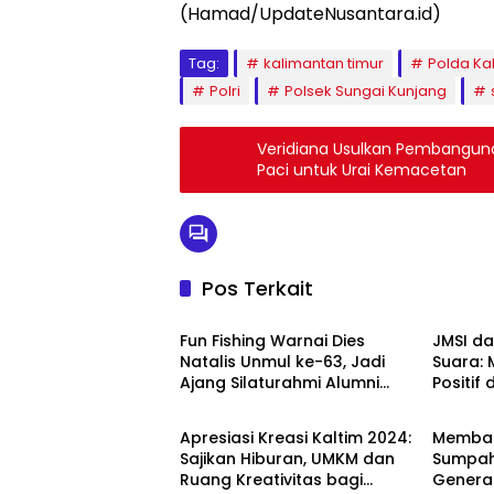
(Hamad/UpdateNusantara.id)
Tag:
kalimantan timur
Polda Ka
Polri
Polsek Sungai Kunjang
Veridiana Usulkan Pembanguna
Paci untuk Urai Kemacetan
Pos Terkait
Ragam
Metrop
Fun Fishing Warnai Dies
JMSI da
Natalis Unmul ke-63, Jadi
Suara: 
Ajang Silaturahmi Alumni
Positif
PEMPROV KALTIM
Sosial
dan Civitas Akademik
IKN
Apresiasi Kreasi Kaltim 2024:
Memba
Sajikan Hiburan, UMKM dan
Sumpah
Ruang Kreativitas bagi
Generas