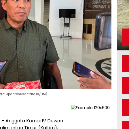
Foto: UpdateNusantara.id/HM)
a
– Anggota Komisi IV Dewan
limantan Timur (Kaltim),