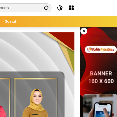
Sosial
×