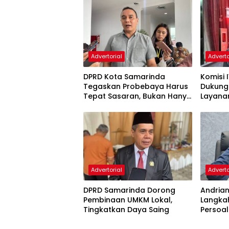
Advertorial
Adverto
DPRD Kota Samarinda
Komisi 
Tegaskan Probebaya Harus
Dukung
Tepat Sasaran, Bukan Hanya
Layana
Infrastruktur Semata
Pembin
Advertorial
Adverto
DPRD Samarinda Dorong
Andria
Pembinaan UMKM Lokal,
Langka
Tingkatkan Daya Saing
Persoal
Samari