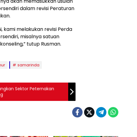
knya akan memasukkan usulan
rsendiri dalam revisi Peraturan
ikan.
ni, kami melakukan revisi Perda
rsendiri, misalnya satuan
konseling,” tutup Rusman.
mur
samarinda
ngkan Sektor Peternakan
ng