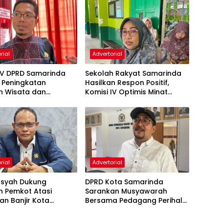
rial
Advertorial
IV DPRD Samarinda
Sekolah Rakyat Samarinda
 Peningkatan
Hasilkan Respon Positif,
n Wisata dan
Komisi IV Optimis Minat
aan Atlet
Orang Tua Meningkat
rial
Advertorial
nsyah Dukung
DPRD Kota Samarinda
h Pemkot Atasi
Sarankan Musyawarah
an Banjir Kota
Bersama Pedagang Perihal
nda
Revitalisasi Pasar Segiri