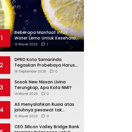
Beberapa Manfaat Infus
1
Water Lemo Untuk Kesehatan
Anda
13 Maret 2023
1
DPRD Kota Samarinda
2
Tegaskan Probebaya Harus
Tepat Sasaran, Bukan Hanya
16 September 2025
0
Infrastruktur Semata
Sosok New Nissan Livina
3
Terungkap, Apa Kata NMI?
14 Maret 2023
0
AS menyalahkan Rusia atas
4
jatuhnya pesawat tak
berawak di Laut Hitam,
15 Maret 2023
0
Moskow menyangkal
CEO Silicon Valley Bridge Bank