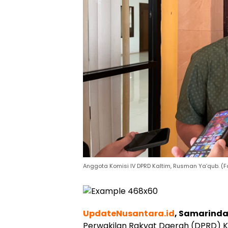
Anggota Komisi IV DPRD Kaltim, Rusman Ya’qub. (
UpdateNusantara.id
, Samarind
Perwakilan Rakyat Daerah (DPRD) Ka