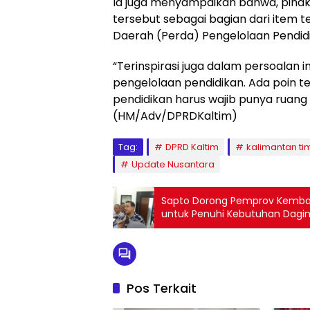
Ia juga menyampaikan bahwa, piha
tersebut sebagai bagian dari item te
Daerah (Perda) Pengelolaan Pendid
“Terinspirasi juga dalam persoalan i
pengelolaan pendidikan. Ada poin te
pendidikan harus wajib punya ruang 
(HM/Adv/DPRDKaltim)
Tag:
DPRD Kaltim
kalimantan ti
Update Nusantara
Sapto Dorong Pemprov Kemba
untuk Penuhi Kebutuhan Dagi
Pos Terkait