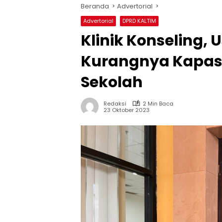
Beranda
Advertorial
Advertorial
DPRD KALTIM
Klinik Konseling,
Kurangnya Kapasi
Sekolah
Redaksi
2 Min Baca
23 Oktober 2023