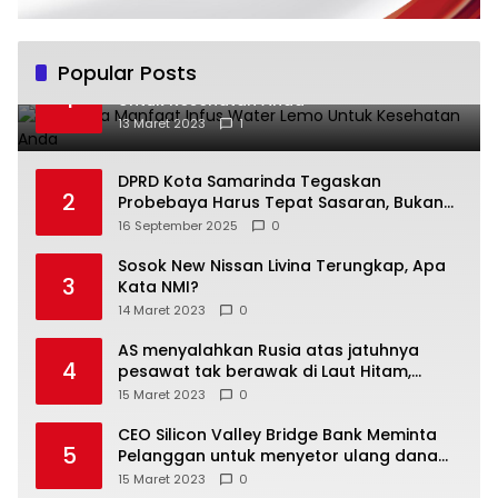
Popular Posts
Beberapa Manfaat Infus Water Lemo
1
Untuk Kesehatan Anda
13 Maret 2023
1
DPRD Kota Samarinda Tegaskan
2
Probebaya Harus Tepat Sasaran, Bukan
Hanya Infrastruktur Semata
16 September 2025
0
Sosok New Nissan Livina Terungkap, Apa
3
Kata NMI?
14 Maret 2023
0
AS menyalahkan Rusia atas jatuhnya
4
pesawat tak berawak di Laut Hitam,
Moskow menyangkal
15 Maret 2023
0
CEO Silicon Valley Bridge Bank Meminta
5
Pelanggan untuk menyetor ulang dana
Mereka
15 Maret 2023
0