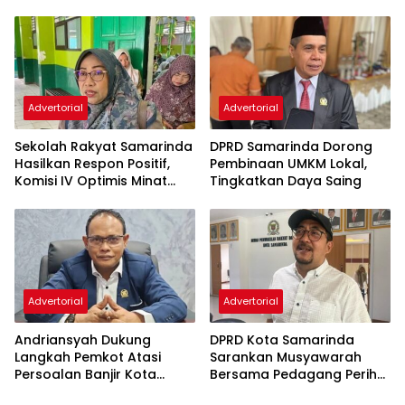
Bukan Hanya Infrastruktur
Pembinaan Atlet
Semata
Advertorial
Advertorial
Sekolah Rakyat Samarinda
DPRD Samarinda Dorong
Hasilkan Respon Positif,
Pembinaan UMKM Lokal,
Komisi IV Optimis Minat
Tingkatkan Daya Saing
Orang Tua Meningkat
Advertorial
Advertorial
Andriansyah Dukung
DPRD Kota Samarinda
Langkah Pemkot Atasi
Sarankan Musyawarah
Persoalan Banjir Kota
Bersama Pedagang Perihal
Samarinda
Revitalisasi Pasar Segiri