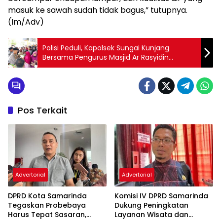
masuk ke sawah sudah tidak bagus,” tutupnya.
(Im/Adv)
Polisi Peduli, Kapolsek Sungai Kunjang
Bersama Pengurus Masjid Ar Rasyidin
Bagikan Sembako Kepada Warga Kurang
Mampu
Pos Terkait
Advertorial
Advertorial
DPRD Kota Samarinda
Komisi IV DPRD Samarinda
Tegaskan Probebaya
Dukung Peningkatan
Harus Tepat Sasaran,
Layanan Wisata dan