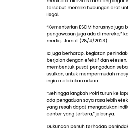
menindak aktivitas tambang ilegal. 
tersebut memiliki hubungan erat 
ilegal.
“Kementerian ESDM harusnya juga bis
pengawasan juga ada di mereka,” k
media,
Jumat (28/4/2023).
Ia juga berharap, kegiatan peninda
berjalan dengan efektif dan efesien
membentuk pusat pengaduan seba
usulkan, untuk mempermudah masya
ingin melakukan aduan.
“Sehingga langkah Polri turun ke lap
ada pengaduan saya rasa lebih efek
yang resah dapat mengadukan indikas
center yang tertera,” jelasnya.
Dukungan penuh terhadap penindak