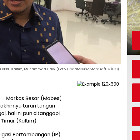
P) DPRD Kaltim, Muhammad Udin. (Foto: UpdateNusantara.id/HM/HO)
a
– Markas Besar (Mabes)
) akhirnya turun tangan
l, hal ini pun ditanggapi
Timur (Kaltim)
tigasi Pertambangan (IP)