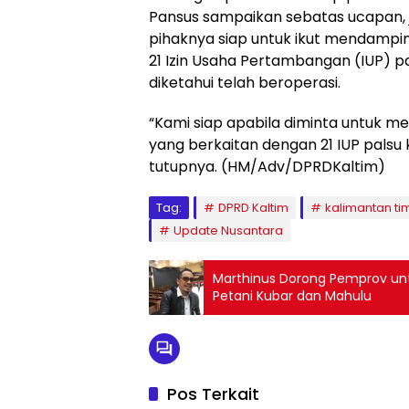
Pansus sampaikan sebatas ucapan, 
pihaknya siap untuk ikut mendampin
21 Izin Usaha Pertambangan (IUP) p
diketahui telah beroperasi.
“Kami siap apabila diminta untuk m
yang berkaitan dengan 21 IUP palsu k
tutupnya. (HM/Adv/DPRDKaltim)
Tag:
DPRD Kaltim
kalimantan ti
Update Nusantara
Marthinus Dorong Pemprov untu
Petani Kubar dan Mahulu
Pos Terkait