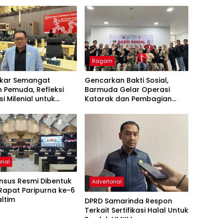
Ragam
kar Semangat
Gencarkan Bakti Sosial,
 Pemuda, Refleksi
Barmuda Gelar Operasi
i Milenial untuk
Katarak dan Pembagian
sia
Kacamata Gratis
rial
nsus Resmi Dibentuk
Advertorial
Rapat Paripurna ke-6
ltim
DPRD Samarinda Respon
Terkait Sertifikasi Halal Untuk