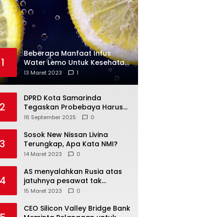
Beberapa Manfaat Infus
1
Water Lemo Untuk Kesehatan
Anda
13 Maret 2023
1
DPRD Kota Samarinda
2
Tegaskan Probebaya Harus
Tepat Sasaran, Bukan Hanya
16 September 2025
0
Infrastruktur Semata
Sosok New Nissan Livina
3
Terungkap, Apa Kata NMI?
14 Maret 2023
0
AS menyalahkan Rusia atas
4
jatuhnya pesawat tak
berawak di Laut Hitam,
15 Maret 2023
0
Moskow menyangkal
CEO Silicon Valley Bridge Bank