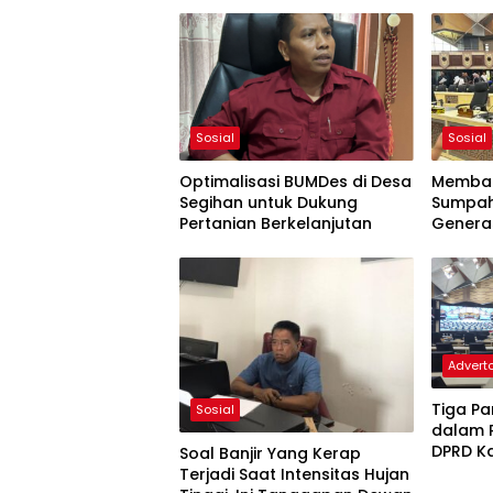
Sosial
Sosial
Optimalisasi BUMDes di Desa
Memba
Segihan untuk Dukung
Sumpah
Pertanian Berkelanjutan
Generas
Indone
Adverto
Tiga Pa
Sosial
dalam 
DPRD Ka
Soal Banjir Yang Kerap
Terjadi Saat Intensitas Hujan