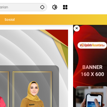
Sosial
×