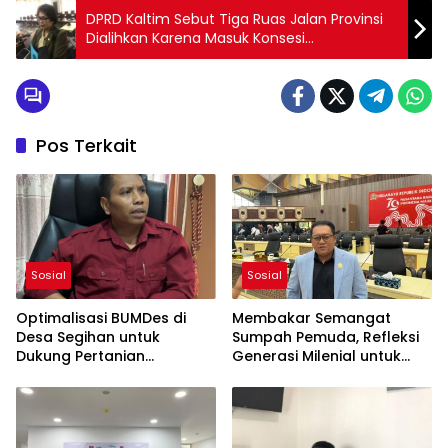
DPRD Kaltim Sebut Tiga Ruas Jalan Provinsi
Dialihkan Karena Masuk Konsesi
Pertambangan
Pos Terkait
Sosial
Sosial
Optimalisasi BUMDes di
Membakar Semangat
Desa Segihan untuk
Sumpah Pemuda, Refleksi
Dukung Pertanian
Generasi Milenial untuk
Berkelanjutan
Indonesia