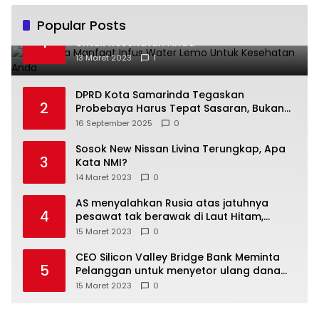
Popular Posts
Beberapa Manfaat Infus Water Lemo
1
Untuk Kesehatan Anda
13 Maret 2023
1
DPRD Kota Samarinda Tegaskan
2
Probebaya Harus Tepat Sasaran, Bukan
Hanya Infrastruktur Semata
16 September 2025
0
Sosok New Nissan Livina Terungkap, Apa
3
Kata NMI?
14 Maret 2023
0
AS menyalahkan Rusia atas jatuhnya
4
pesawat tak berawak di Laut Hitam,
Moskow menyangkal
15 Maret 2023
0
CEO Silicon Valley Bridge Bank Meminta
5
Pelanggan untuk menyetor ulang dana
Mereka
15 Maret 2023
0