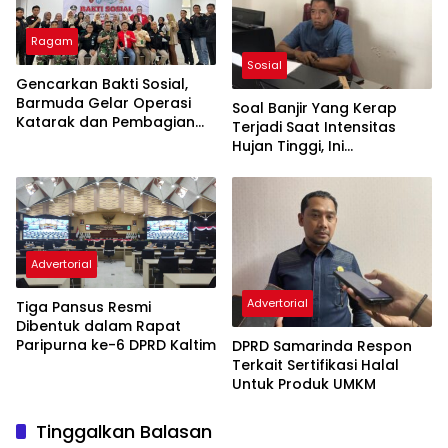
Ragam
Sosial
Gencarkan Bakti Sosial,
Barmuda Gelar Operasi
Soal Banjir Yang Kerap
Katarak dan Pembagian
Terjadi Saat Intensitas
Kacamata Gratis
Hujan Tinggi, Ini
Tanggapan Dewan
Advertorial
Advertorial
Tiga Pansus Resmi
Dibentuk dalam Rapat
Paripurna ke-6 DPRD Kaltim
DPRD Samarinda Respon
Terkait Sertifikasi Halal
Untuk Produk UMKM
Tinggalkan Balasan