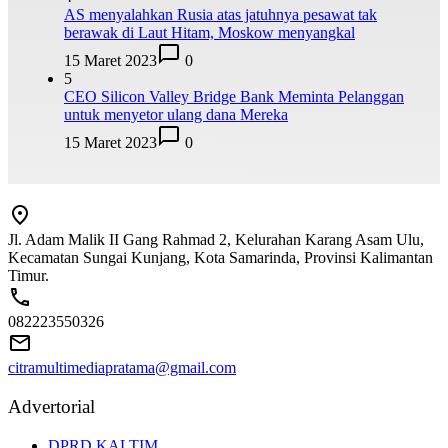
AS menyalahkan Rusia atas jatuhnya pesawat tak
berawak di Laut Hitam, Moskow menyangkal
15 Maret 2023
0
5
CEO Silicon Valley Bridge Bank Meminta Pelanggan
untuk menyetor ulang dana Mereka
15 Maret 2023
0
Jl. Adam Malik II Gang Rahmad 2, Kelurahan Karang Asam Ulu,
Kecamatan Sungai Kunjang, Kota Samarinda, Provinsi Kalimantan
Timur.
082223550326
citramultimediapratama@gmail.com
Advertorial
DPRD KALTIM