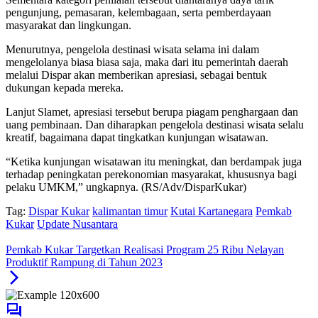
pengunjung, pemasaran, kelembagaan, serta pemberdayaan
masyarakat dan lingkungan.
Menurutnya, pengelola destinasi wisata selama ini dalam
mengelolanya biasa biasa saja, maka dari itu pemerintah daerah
melalui Dispar akan memberikan apresiasi, sebagai bentuk
dukungan kepada mereka.
Lanjut Slamet, apresiasi tersebut berupa piagam penghargaan dan
uang pembinaan. Dan diharapkan pengelola destinasi wisata selalu
kreatif, bagaimana dapat tingkatkan kunjungan wisatawan.
“Ketika kunjungan wisatawan itu meningkat, dan berdampak juga
terhadap peningkatan perekonomian masyarakat, khususnya bagi
pelaku UMKM,” ungkapnya. (RS/Adv/DisparKukar)
Tag:
Dispar Kukar
kalimantan timur
Kutai Kartanegara
Pemkab
Kukar
Update Nusantara
Pemkab Kukar Targetkan Realisasi Program 25 Ribu Nelayan
Produktif Rampung di Tahun 2023