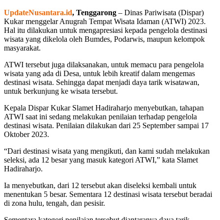
UpdateNusantara.id
, Tenggarong
– Dinas Pariwisata (Dispar)
Kukar menggelar Anugrah Tempat Wisata Idaman (ATWI) 2023.
Hal itu dilakukan untuk mengapresiasi kepada pengelola destinasi
wisata yang dikelola oleh Bumdes, Podarwis, maupun kelompok
masyarakat.
ATWI tersebut juga dilaksanakan, untuk memacu para pengelola
wisata yang ada di Desa, untuk lebih kreatif dalam mengemas
destinasi wisata. Sehingga dapat menjadi daya tarik wisatawan,
untuk berkunjung ke wisata tersebut.
Kepala Dispar Kukar Slamet Hadiraharjo menyebutkan, tahapan
ATWI saat ini sedang melakukan penilaian terhadap pengelola
destinasi wisata. Penilaian dilakukan dari 25 September sampai 17
Oktober 2023.
“Dari destinasi wisata yang mengikuti, dan kami sudah melakukan
seleksi, ada 12 besar yang masuk kategori ATWI,” kata Slamet
Hadiraharjo.
Ia menyebutkan, dari 12 tersebut akan diseleksi kembali untuk
menentukan 5 besar. Sementara 12 destinasi wisata tersebut beradai
di zona hulu, tengah, dan pesisir.
Sementara kategori penilaian tersebut diantaranya daya tarik