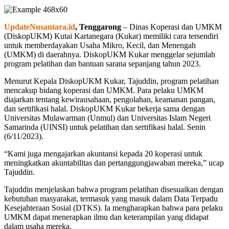
UpdateNusantara.id
, Tenggarong
– Dinas Koperasi dan UMKM
(DiskopUKM) Kutai Kartanegara (Kukar) memiliki cara tersendiri
untuk memberdayakan Usaha Mikro, Kecil, dan Menengah
(UMKM) di daerahnya. DiskopUKM Kukar menggelar sejumlah
program pelatihan dan bantuan sarana sepanjang tahun 2023.
Menurut Kepala DiskopUKM Kukar, Tajuddin, program pelatihan
mencakup bidang koperasi dan UMKM. Para pelaku UMKM
diajarkan tentang kewirausahaan, pengolahan, keamanan pangan,
dan sertifikasi halal. DiskopUKM Kukar bekerja sama dengan
Universitas Mulawarman (Unmul) dan Universitas Islam Negeri
Samarinda (UINSI) untuk pelatihan dan sertifikasi halal. Senin
(6/11/2023).
“Kami juga mengajarkan akuntansi kepada 20 koperasi untuk
meningkatkan akuntabilitas dan pertanggungjawaban mereka,” ucap
Tajuddin.
Tajuddin menjelaskan bahwa program pelatihan disesuaikan dengan
kebutuhan masyarakat, termasuk yang masuk dalam Data Terpadu
Kesejahteraan Sosial (DTKS). Ia mengharapkan bahwa para pelaku
UMKM dapat menerapkan ilmu dan keterampilan yang didapat
dalam usaha mereka.