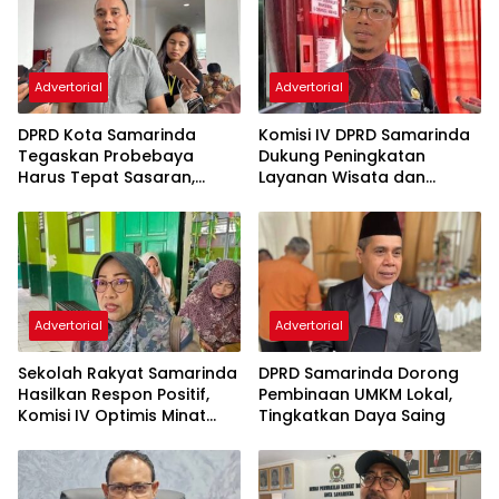
Advertorial
Advertorial
DPRD Kota Samarinda
Komisi IV DPRD Samarinda
Tegaskan Probebaya
Dukung Peningkatan
Harus Tepat Sasaran,
Layanan Wisata dan
Bukan Hanya Infrastruktur
Pembinaan Atlet
Semata
Advertorial
Advertorial
Sekolah Rakyat Samarinda
DPRD Samarinda Dorong
Hasilkan Respon Positif,
Pembinaan UMKM Lokal,
Komisi IV Optimis Minat
Tingkatkan Daya Saing
Orang Tua Meningkat