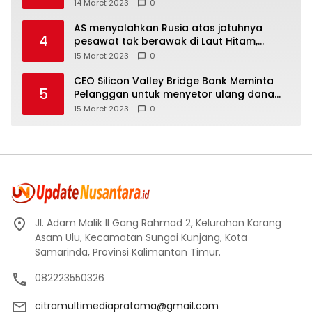
14 Maret 2023
0
AS menyalahkan Rusia atas jatuhnya
4
pesawat tak berawak di Laut Hitam,
Moskow menyangkal
15 Maret 2023
0
CEO Silicon Valley Bridge Bank Meminta
5
Pelanggan untuk menyetor ulang dana
Mereka
15 Maret 2023
0
Jl. Adam Malik II Gang Rahmad 2, Kelurahan Karang
Asam Ulu, Kecamatan Sungai Kunjang, Kota
Samarinda, Provinsi Kalimantan Timur.
082223550326
citramultimediapratama@gmail.com