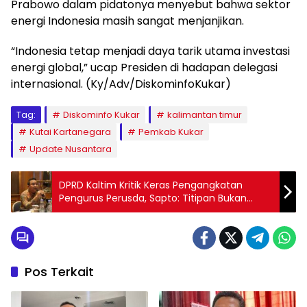
Prabowo dalam pidatonya menyebut bahwa sektor
energi Indonesia masih sangat menjanjikan.
“Indonesia tetap menjadi daya tarik utama investasi
energi global,” ucap Presiden di hadapan delegasi
internasional. (Ky/Adv/DiskominfoKukar)
Tag:
Diskominfo Kukar
kalimantan timur
Kutai Kartanegara
Pemkab Kukar
Update Nusantara
DPRD Kaltim Kritik Keras Pengangkatan
Pengurus Perusda, Sapto: Titipan Bukan
Solusi
Pos Terkait