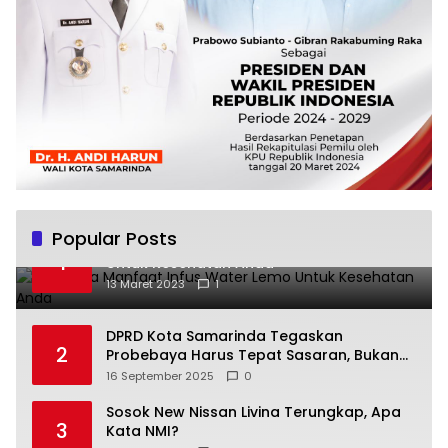
Popular Posts
Beberapa Manfaat Infus Water Lemo
1
Untuk Kesehatan Anda
13 Maret 2023
1
DPRD Kota Samarinda Tegaskan
2
Probebaya Harus Tepat Sasaran, Bukan
Hanya Infrastruktur Semata
16 September 2025
0
Sosok New Nissan Livina Terungkap, Apa
3
Kata NMI?