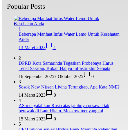
Popular Posts
1
Beberapa Manfaat Infus Water Lemo Untuk Kesehatan
Anda
13 Maret 2023
1
2
DPRD Kota Samarinda Tegaskan Probebaya Harus
Tepat Sasaran, Bukan Hanya Infrastruktur Semata
16 September 2025
7 Oktober 2025
0
3
Sosok New Nissan Livina Terungkap, Apa Kata NMI?
14 Maret 2023
0
4
AS menyalahkan Rusia atas jatuhnya pesawat tak
berawak di Laut Hitam, Moskow menyangkal
15 Maret 2023
0
5
CEO Silicon Valley Bridge Bank Meminta Pelanggan