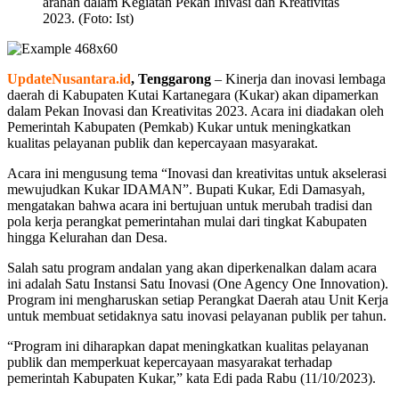
arahan dalam Kegiatan Pekan Inivasi dan Kreativitas
2023. (Foto: Ist)
UpdateNusantara.id
, Tenggarong
– Kinerja dan inovasi lembaga
daerah di Kabupaten Kutai Kartanegara (Kukar) akan dipamerkan
dalam Pekan Inovasi dan Kreativitas 2023. Acara ini diadakan oleh
Pemerintah Kabupaten (Pemkab) Kukar untuk meningkatkan
kualitas pelayanan publik dan kepercayaan masyarakat.
Acara ini mengusung tema “Inovasi dan kreativitas untuk akselerasi
mewujudkan Kukar IDAMAN”. Bupati Kukar, Edi Damasyah,
mengatakan bahwa acara ini bertujuan untuk merubah tradisi dan
pola kerja perangkat pemerintahan mulai dari tingkat Kabupaten
hingga Kelurahan dan Desa.
Salah satu program andalan yang akan diperkenalkan dalam acara
ini adalah Satu Instansi Satu Inovasi (One Agency One Innovation).
Program ini mengharuskan setiap Perangkat Daerah atau Unit Kerja
untuk membuat setidaknya satu inovasi pelayanan publik per tahun.
“Program ini diharapkan dapat meningkatkan kualitas pelayanan
publik dan memperkuat kepercayaan masyarakat terhadap
pemerintah Kabupaten Kukar,” kata Edi pada Rabu (11/10/2023).