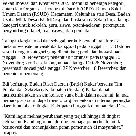
Pekan Inovasi dan Kreativitas 2023 memiliki beberapa kategori,
antara lain Organisasi Perangkat Daerah (OPD), Rumah Sakit
Umum Daerah (RSUD), Kecamatan, Kelurahan atau Desa, Badan
Usaha Milik Desa (BUMDes), dan Puskesmas. Selain itu, ada juga
kategori untuk sekolah, guru, siswa, petani-nelayan, perempuan,
penyandang difabel, mahasiswa, dan pemuda.
Tahapan kegiatan adalah sebagai berikut: pendaftaran inovasi
melalui website inovasikukarkab.go.id pada tanggal 11-13 Oktober
sesuai dengan kategori yang ditentukan; penilaian inovasi pada
tanggal 1-20 November; penentuan nominasi pada tanggal 20
November; verifikasi lapangan pada tanggal 20-26 November;
presentasi inovasi pada tanggal 27 November – 8 Desember; dan
penentuan pemenang.
Edi berharap, Badan Riset Daerah (Brida) Kukar bersama Tim
Penilai dan Sekretaris Kabupaten (Sekkab) Kukar dapat
mengembangkan sistem konsep yang baik dalam acara ini. Ia juga
berharap acara ini dapat mendorong perbaikan di internal perangkat
daerah mulai dari tingkat Kabupaten hingga Kelurahan dan Desa.
“Kami ingin melihat perubahan yang terjadi hingga di tingkat
kelurahan. Kami ingin mendorong lembaga pemerintah untuk
berinovasi dan menunjukkan peran pemerintah di masyarakat,”
ucapnya.