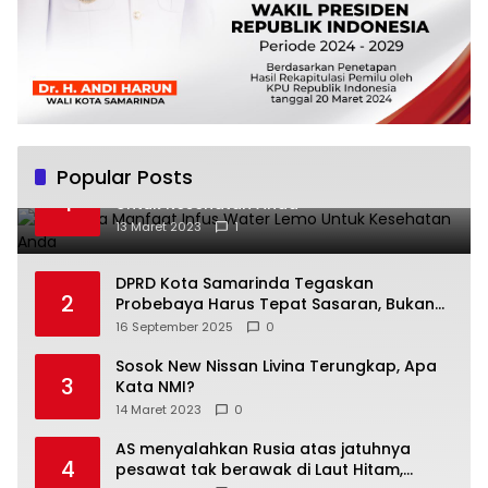
Popular Posts
Beberapa Manfaat Infus Water Lemo
1
Untuk Kesehatan Anda
13 Maret 2023
1
DPRD Kota Samarinda Tegaskan
2
Probebaya Harus Tepat Sasaran, Bukan
Hanya Infrastruktur Semata
16 September 2025
0
Sosok New Nissan Livina Terungkap, Apa
3
Kata NMI?
14 Maret 2023
0
AS menyalahkan Rusia atas jatuhnya
4
pesawat tak berawak di Laut Hitam,