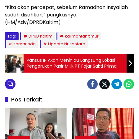
“Kita akan percepat, sebelum Ramadhan insyallah
sudah disahkan,” pungkasnya.
(HM/Adv/DPRDKaltim)
Tag:
DPRD Kaltim
kalimantan timur
samarinda
Update Nusantara
Pansus IP Akan Meninjau Langsung Lokasi
Pengerukan Pasir Milik PT Fajar Sakti Prima
Pos Terkait