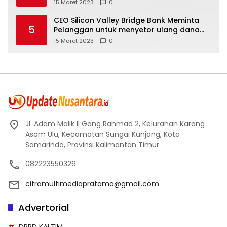
Moskow menyangkal
15 Maret 2023
0
CEO Silicon Valley Bridge Bank Meminta
5
Pelanggan untuk menyetor ulang dana
Mereka
15 Maret 2023
0
Jl. Adam Malik II Gang Rahmad 2, Kelurahan Karang
Asam Ulu, Kecamatan Sungai Kunjang, Kota
Samarinda, Provinsi Kalimantan Timur.
082223550326
citramultimediapratama@gmail.com
Advertorial