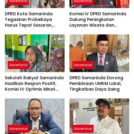
Advertorial
Advertorial
DPRD Kota Samarinda
Komisi IV DPRD Samarinda
Tegaskan Probebaya
Dukung Peningkatan
Harus Tepat Sasaran,
Layanan Wisata dan
Bukan Hanya Infrastruktur
Pembinaan Atlet
Semata
Advertorial
Advertorial
Sekolah Rakyat Samarinda
DPRD Samarinda Dorong
Hasilkan Respon Positif,
Pembinaan UMKM Lokal,
Komisi IV Optimis Minat
Tingkatkan Daya Saing
Orang Tua Meningkat
Advertorial
Advertorial