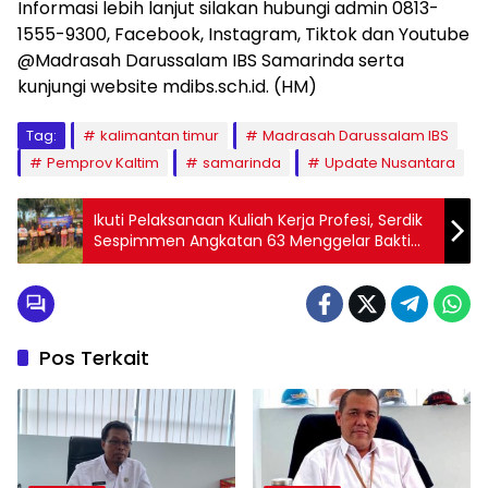
Informasi lebih lanjut silakan hubungi admin 0813-
1555-9300, Facebook, Instagram, Tiktok dan Youtube
@Madrasah Darussalam IBS Samarinda serta
kunjungi website mdibs.sch.id. (HM)
Tag:
kalimantan timur
Madrasah Darussalam IBS
Pemprov Kaltim
samarinda
Update Nusantara
Ikuti Pelaksanaan Kuliah Kerja Profesi, Serdik
Sespimmen Angkatan 63 Menggelar Bakti
Sosial di Bali
Pos Terkait