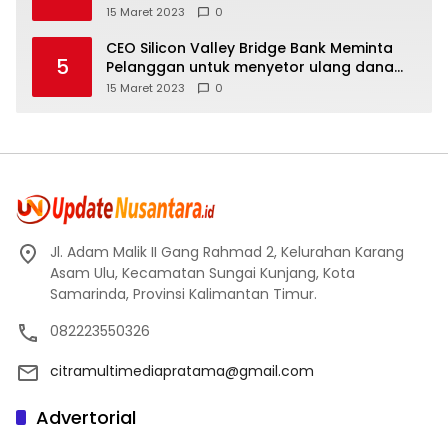
Moskow menyangkal
15 Maret 2023
0
CEO Silicon Valley Bridge Bank Meminta
5
Pelanggan untuk menyetor ulang dana
Mereka
15 Maret 2023
0
Jl. Adam Malik II Gang Rahmad 2, Kelurahan Karang
Asam Ulu, Kecamatan Sungai Kunjang, Kota
Samarinda, Provinsi Kalimantan Timur.
082223550326
citramultimediapratama@gmail.com
Advertorial