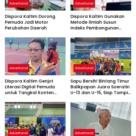
Advertorial
Advertorial
Dispora Kaltim Dorong
Dispora Kaltim Gunakan
Pemuda Jadi Motor
Metode Ilmiah Susun
Perubahan Daerah
Indeks Pembangunan
Olahraga
Advertorial
Advertorial
Dispora Kaltim Genjot
Sapu Bersih! Bintang Timur
Literasi Digital Pemuda
Balikpapan Juara Soeratin
untuk Tangkal Konten
U-13 dan U-15, Siap Tampil
Negatif
di Piala Gubernur Kaltim
2025
Advertorial
Advertorial