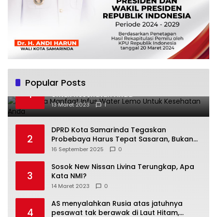
Popular Posts
Beberapa Manfaat Infus Water Lemo
1
Untuk Kesehatan Anda
13 Maret 2023
1
DPRD Kota Samarinda Tegaskan
2
Probebaya Harus Tepat Sasaran, Bukan
Hanya Infrastruktur Semata
16 September 2025
0
Sosok New Nissan Livina Terungkap, Apa
3
Kata NMI?
14 Maret 2023
0
AS menyalahkan Rusia atas jatuhnya
4
pesawat tak berawak di Laut Hitam,