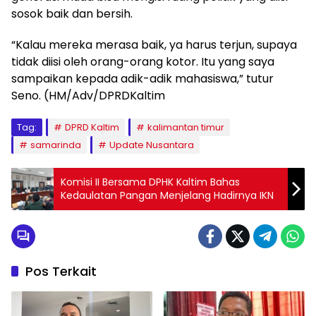
sosok baik dan bersih.
“Kalau mereka merasa baik, ya harus terjun, supaya
tidak diisi oleh orang-orang kotor. Itu yang saya
sampaikan kepada adik-adik mahasiswa,” tutur
Seno. (HM/Adv/DPRDKaltim
Tag:
DPRD Kaltim
kalimantan timur
samarinda
Update Nusantara
Komisi II Bersama DPHK Kaltim Bahas
Kedaulatan Pangan Menjelang Hadirnya IKN
Pos Terkait