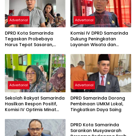
Advertorial
Advertorial
DPRD Kota Samarinda
Komisi IV DPRD Samarinda
Tegaskan Probebaya
Dukung Peningkatan
Harus Tepat Sasaran,
Layanan Wisata dan
Bukan Hanya Infrastruktur
Pembinaan Atlet
Semata
Advertorial
Advertorial
Sekolah Rakyat Samarinda
DPRD Samarinda Dorong
Hasilkan Respon Positif,
Pembinaan UMKM Lokal,
Komisi IV Optimis Minat
Tingkatkan Daya Saing
Advertorial
Orang Tua Meningkat
DPRD Kota Samarinda
Sarankan Musyawarah