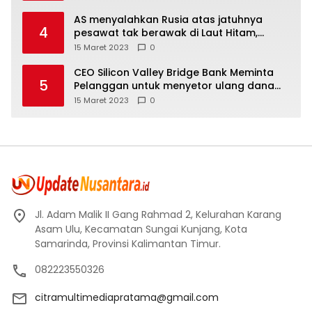
AS menyalahkan Rusia atas jatuhnya
4
pesawat tak berawak di Laut Hitam,
Moskow menyangkal
15 Maret 2023
0
CEO Silicon Valley Bridge Bank Meminta
5
Pelanggan untuk menyetor ulang dana
Mereka
15 Maret 2023
0
Jl. Adam Malik II Gang Rahmad 2, Kelurahan Karang
Asam Ulu, Kecamatan Sungai Kunjang, Kota
Samarinda, Provinsi Kalimantan Timur.
082223550326
citramultimediapratama@gmail.com