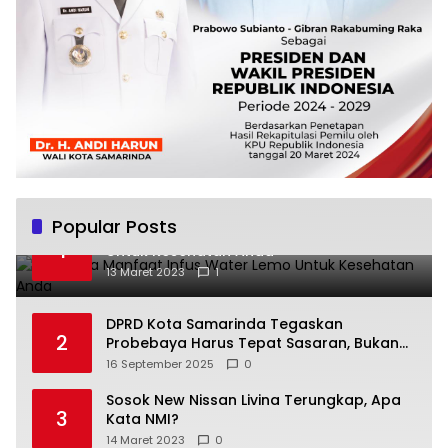
Popular Posts
Beberapa Manfaat Infus Water Lemo
1
Untuk Kesehatan Anda
13 Maret 2023
1
DPRD Kota Samarinda Tegaskan
2
Probebaya Harus Tepat Sasaran, Bukan
Hanya Infrastruktur Semata
16 September 2025
0
Sosok New Nissan Livina Terungkap, Apa
3
Kata NMI?
14 Maret 2023
0