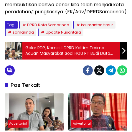
membuktikan bahwa benar kita telah menjadi kota
peradaban,” pungkasnya. (FK/Adv/DPRDSamarinda)
Tag:
DPRD Kota Samarinda
kalimantan timur
samarinda
Update Nusantara
Gelar RDP, Komisi I DPRD Kaltim Terima
Aduan Masyarakat Soal HGU PT Budi Duta
Agromakmur
Pos Terkait
Advertorial
Advertorial