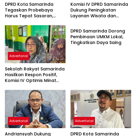
DPRD Kota Samarinda
Komisi IV DPRD Samarinda
Tegaskan Probebaya
Dukung Peningkatan
Harus Tepat Sasaran,
Layanan Wisata dan
Advertorial
Bukan Hanya Infrastruktur
Pembinaan Atlet
Semata
DPRD Samarinda Dorong
Pembinaan UMKM Lokal,
Tingkatkan Daya Saing
Advertorial
Sekolah Rakyat Samarinda
Hasilkan Respon Positif,
Komisi IV Optimis Minat
Orang Tua Meningkat
Advertorial
Advertorial
Andriansyah Dukung
DPRD Kota Samarinda