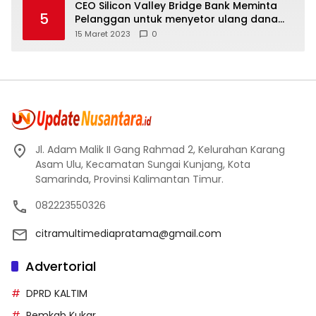
CEO Silicon Valley Bridge Bank Meminta
5
Pelanggan untuk menyetor ulang dana
Mereka
15 Maret 2023
0
Jl. Adam Malik II Gang Rahmad 2, Kelurahan Karang
Asam Ulu, Kecamatan Sungai Kunjang, Kota
Samarinda, Provinsi Kalimantan Timur.
082223550326
citramultimediapratama@gmail.com
Advertorial
DPRD KALTIM
Pemkab Kukar