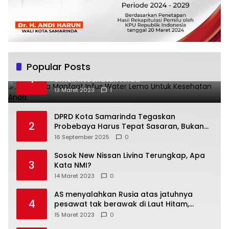
Popular Posts
Beberapa Manfaat Infus Water Lemo
1
Untuk Kesehatan Anda
13 Maret 2023
1
DPRD Kota Samarinda Tegaskan
2
Probebaya Harus Tepat Sasaran, Bukan
Hanya Infrastruktur Semata
16 September 2025
0
Sosok New Nissan Livina Terungkap, Apa
3
Kata NMI?
14 Maret 2023
0
AS menyalahkan Rusia atas jatuhnya
4
pesawat tak berawak di Laut Hitam,
Moskow menyangkal
15 Maret 2023
0