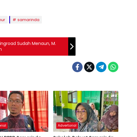
mur
samarinda
Ringroad Sudah Menaun, M.
n
rial
Advertorial