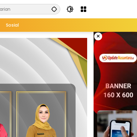
Sosial
×