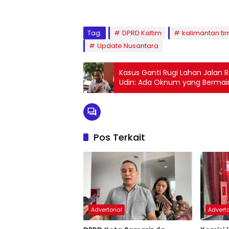
Tag:
DPRD Kaltim
kalimantan ti
Update Nusantara
Kasus Ganti Rugi Lahan Jalan 
Udin: Ada Oknum yang Bermai
Pos Terkait
Advertorial
Adverto