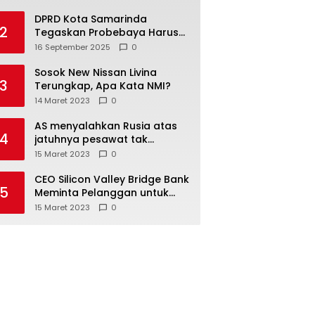
DPRD Kota Samarinda
2
Tegaskan Probebaya Harus
Tepat Sasaran, Bukan Hanya
16 September 2025
0
Infrastruktur Semata
Sosok New Nissan Livina
3
Terungkap, Apa Kata NMI?
14 Maret 2023
0
AS menyalahkan Rusia atas
4
jatuhnya pesawat tak
berawak di Laut Hitam,
15 Maret 2023
0
Moskow menyangkal
CEO Silicon Valley Bridge Bank
5
Meminta Pelanggan untuk
menyetor ulang dana Mereka
15 Maret 2023
0