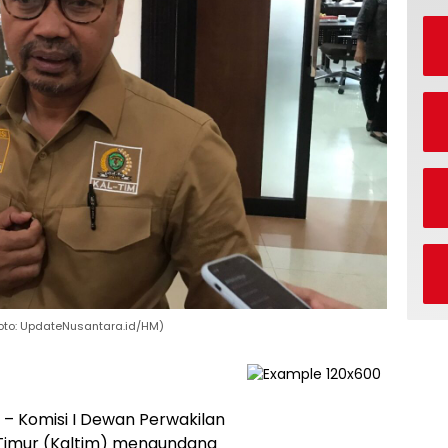
Foto: UpdateNusantara.id/HM)
a
– Komisi I Dewan Perwakilan
Timur (Kaltim) mengundang