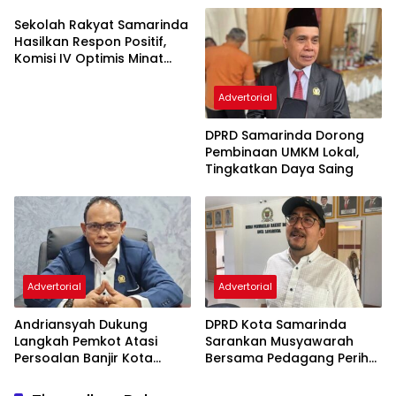
Semata
Sekolah Rakyat Samarinda
Hasilkan Respon Positif,
Komisi IV Optimis Minat
Orang Tua Meningkat
Advertorial
DPRD Samarinda Dorong
Pembinaan UMKM Lokal,
Tingkatkan Daya Saing
Advertorial
Advertorial
Andriansyah Dukung
DPRD Kota Samarinda
Langkah Pemkot Atasi
Sarankan Musyawarah
Persoalan Banjir Kota
Bersama Pedagang Perihal
Samarinda
Revitalisasi Pasar Segiri