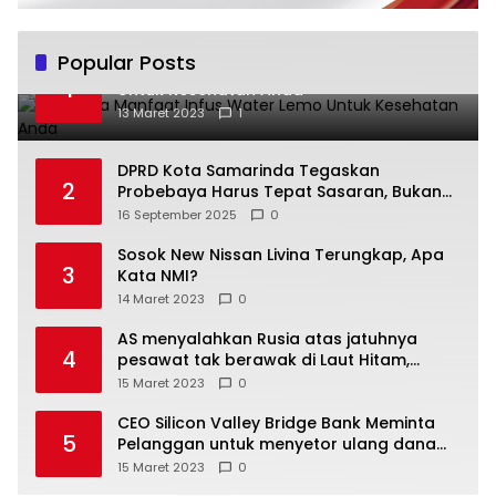
Popular Posts
Beberapa Manfaat Infus Water Lemo
1
Untuk Kesehatan Anda
13 Maret 2023
1
DPRD Kota Samarinda Tegaskan
2
Probebaya Harus Tepat Sasaran, Bukan
Hanya Infrastruktur Semata
16 September 2025
0
Sosok New Nissan Livina Terungkap, Apa
3
Kata NMI?
14 Maret 2023
0
AS menyalahkan Rusia atas jatuhnya
4
pesawat tak berawak di Laut Hitam,
Moskow menyangkal
15 Maret 2023
0
CEO Silicon Valley Bridge Bank Meminta
5
Pelanggan untuk menyetor ulang dana
Mereka
15 Maret 2023
0