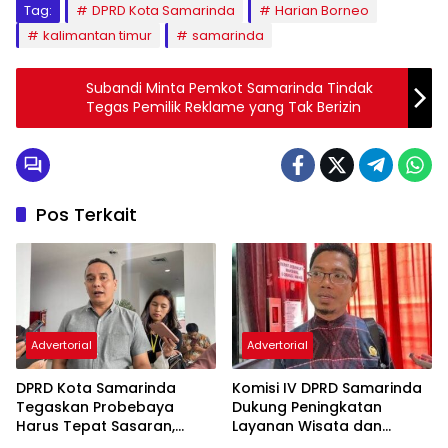
Tag:
DPRD Kota Samarinda
Harian Borneo
kalimantan timur
samarinda
Subandi Minta Pemkot Samarinda Tindak
Tegas Pemilik Reklame yang Tak Berizin
Pos Terkait
Advertorial
Advertorial
DPRD Kota Samarinda
Komisi IV DPRD Samarinda
Tegaskan Probebaya
Dukung Peningkatan
Harus Tepat Sasaran,
Layanan Wisata dan
Advertorial
Bukan Hanya Infrastruktur
Pembinaan Atlet