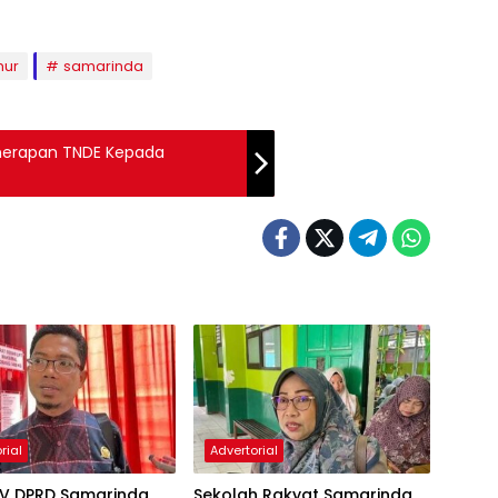
mur
samarinda
nerapan TNDE Kepada
rial
Advertorial
IV DPRD Samarinda
Sekolah Rakyat Samarinda