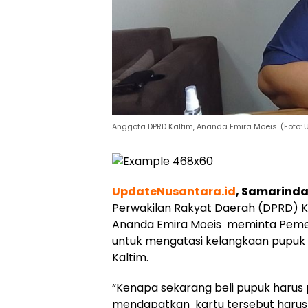
Anggota DPRD Kaltim, Ananda Emira Moeis. (Foto: 
UpdateNusantara.id
, Samarind
Perwakilan Rakyat Daerah (DPRD) Ka
Ananda Emira Moeis meminta Pemer
untuk mengatasi kelangkaan pupuk s
Kaltim.
“Kenapa sekarang beli pupuk harus 
mendapatkan kartu tersebut harus