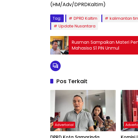
(HM/Adv/DPRDKaltim)
Tag:
DPRD Kaltim
kalimantan ti
Update Nusantara
Rusman Sampaikan Materi Pe
Mahasisa S1 PIN Unmul
Pos Terkait
Advertorial
Adverto
DPRD Kota Samarinda
Komisi 