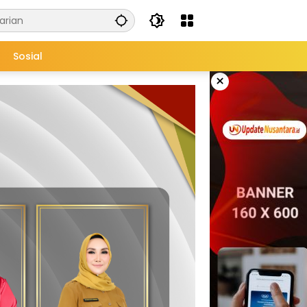
Sosial
×