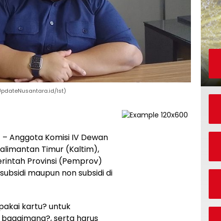
UpdateNusantara.id/Ist)
a
– Anggota Komisi IV Dewan
limantan Timur (Kaltim),
intah Provinsi (Pemprov)
ubsidi maupun non subsidi di
pakai kartu? untuk
 bagaimana?, serta harus