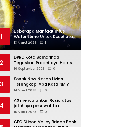
Beberapa Manfaat Infus
1
Water Lemo Untuk Kesehatan
Anda
13 Maret 2023
1
DPRD Kota Samarinda
2
Tegaskan Probebaya Harus
Tepat Sasaran, Bukan Hanya
16 September 2025
0
Infrastruktur Semata
Sosok New Nissan Livina
3
Terungkap, Apa Kata NMI?
14 Maret 2023
0
AS menyalahkan Rusia atas
4
jatuhnya pesawat tak
berawak di Laut Hitam,
15 Maret 2023
0
Moskow menyangkal
CEO Silicon Valley Bridge Bank