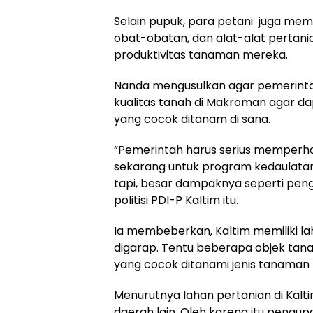
Selain pupuk, para petani juga mem
obat-obatan, dan alat-alat pertani
produktivitas tanaman mereka.
Nanda mengusulkan agar pemerint
kualitas tanah di Makroman agar d
yang cocok ditanam di sana.
“Pemerintah harus serius memperhat
sekarang untuk program kedaulatan
tapi, besar dampaknya seperti pen
politisi PDI-P Kaltim itu.
Ia membeberkan, Kaltim memiliki la
digarap. Tentu beberapa objek tanah
yang cocok ditanami jenis tanaman 
Menurutnya lahan pertanian di Kalt
daerah lain. Oleh karena itu pengu