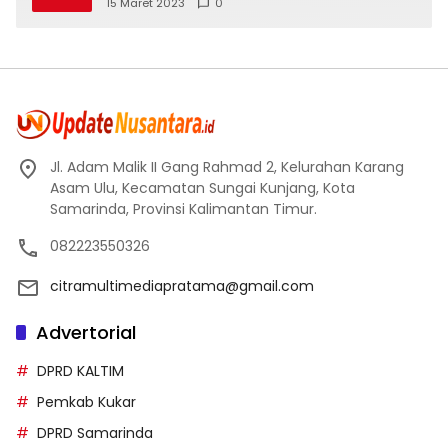
Mereka
15 Maret 2023
0
Jl. Adam Malik II Gang Rahmad 2, Kelurahan Karang
Asam Ulu, Kecamatan Sungai Kunjang, Kota
Samarinda, Provinsi Kalimantan Timur.
082223550326
citramultimediapratama@gmail.com
Advertorial
DPRD KALTIM
Pemkab Kukar
DPRD Samarinda