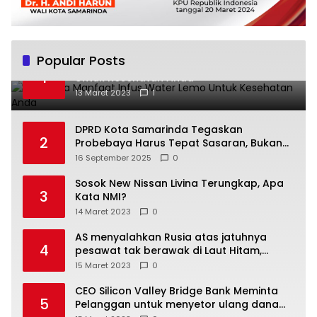
Popular Posts
Beberapa Manfaat Infus Water Lemo
1
Untuk Kesehatan Anda
13 Maret 2023
1
DPRD Kota Samarinda Tegaskan
2
Probebaya Harus Tepat Sasaran, Bukan
Hanya Infrastruktur Semata
16 September 2025
0
Sosok New Nissan Livina Terungkap, Apa
3
Kata NMI?
14 Maret 2023
0
AS menyalahkan Rusia atas jatuhnya
4
pesawat tak berawak di Laut Hitam,
Moskow menyangkal
15 Maret 2023
0
CEO Silicon Valley Bridge Bank Meminta
5
Pelanggan untuk menyetor ulang dana