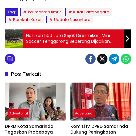
Tag:
kalimantan timur
Kutai Kartanegara
Pemkab Kukar
Update Nusantara
Hasilkan 500 Juta Sejak Diresmikan, Mini
Soccer Tenggarong Seberang Dijadikan
Sarana Olahraga dan Usaha
Pos Terkait
Advertorial
Advertorial
DPRD Kota Samarinda
Komisi IV DPRD Samarinda
Tegaskan Probebaya
Dukung Peningkatan