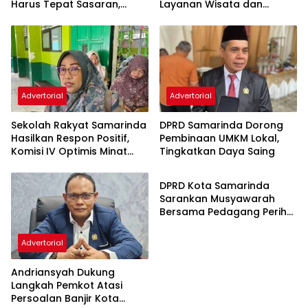
Harus Tepat Sasaran,
Layanan Wisata dan
Bukan Hanya Infrastruktur
Pembinaan Atlet
Semata
Advertorial
Advertorial
Sekolah Rakyat Samarinda
DPRD Samarinda Dorong
Hasilkan Respon Positif,
Pembinaan UMKM Lokal,
Komisi IV Optimis Minat
Tingkatkan Daya Saing
Advertorial
Orang Tua Meningkat
DPRD Kota Samarinda
Sarankan Musyawarah
Bersama Pedagang Perihal
Revitalisasi Pasar Segiri
Advertorial
Andriansyah Dukung
Langkah Pemkot Atasi
Persoalan Banjir Kota