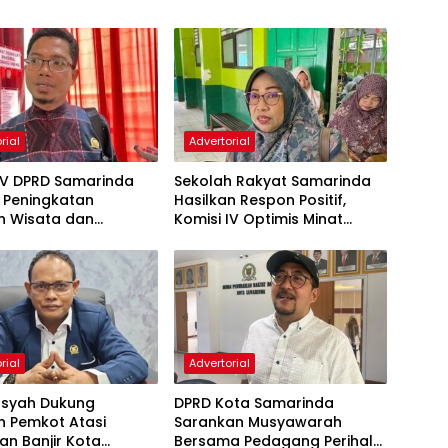
rial
Advertorial
IV DPRD Samarinda
Sekolah Rakyat Samarinda
 Peningkatan
Hasilkan Respon Positif,
n Wisata dan
Komisi IV Optimis Minat
aan Atlet
Orang Tua Meningkat
rial
Advertorial
nsyah Dukung
DPRD Kota Samarinda
h Pemkot Atasi
Sarankan Musyawarah
an Banjir Kota
Bersama Pedagang Perihal