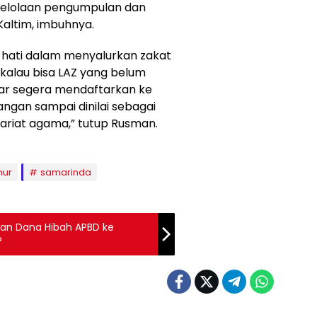
gelolaan pengumpulan dan
Kaltim, imbuhnya.
-hati dalam menyalurkan zakat
kalau bisa LAZ yang belum
gar segera mendaftarkan ke
angan sampai dinilai sebagai
riat agama,” tutup Rusman.
mur
samarinda
aan Dana Hibah APBD ke
P