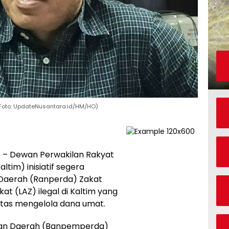
Foto: UpdateNusantara.id/HM/HO)
a
– Dewan Perwakilan Rakyat
tim) inisiatif segera
Daerah (Ranperda) Zakat
t (LAZ) ilegal di Kaltim yang
vitas mengelola dana umat.
ran Daerah (Banpemperda)