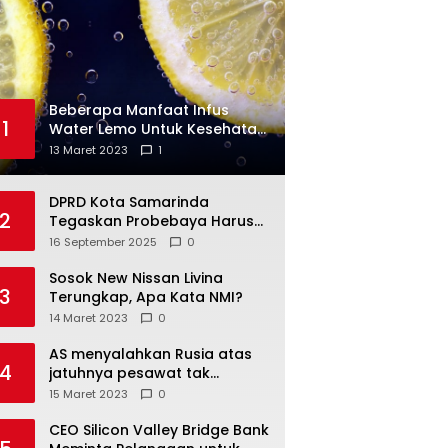
Beberapa Manfaat Infus
1
Water Lemo Untuk Kesehatan
Anda
13 Maret 2023
1
DPRD Kota Samarinda
2
Tegaskan Probebaya Harus
Tepat Sasaran, Bukan Hanya
16 September 2025
0
Infrastruktur Semata
Sosok New Nissan Livina
3
Terungkap, Apa Kata NMI?
14 Maret 2023
0
AS menyalahkan Rusia atas
4
jatuhnya pesawat tak
berawak di Laut Hitam,
15 Maret 2023
0
Moskow menyangkal
CEO Silicon Valley Bridge Bank