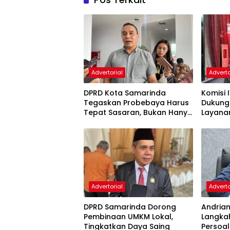
Advertorial
Adverto
DPRD Kota Samarinda
Komisi 
Tegaskan Probebaya Harus
Dukung
Tepat Sasaran, Bukan Hanya
Layana
Infrastruktur Semata
Pembin
Advertorial
Adverto
DPRD Samarinda Dorong
Andria
Pembinaan UMKM Lokal,
Langka
Tingkatkan Daya Saing
Persoal