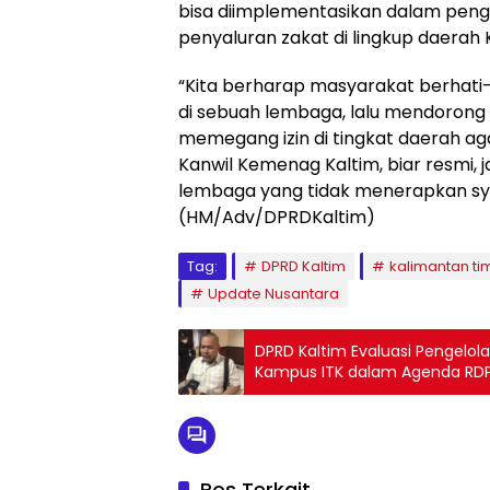
bisa diimplementasikan dalam pen
penyaluran zakat di lingkup daerah 
“Kita berharap masyarakat berhati
di sebuah lembaga, lalu mendorong 
memegang izin di tingkat daerah a
Kanwil Kemenag Kaltim, biar resmi, j
lembaga yang tidak menerapkan sya
(HM/Adv/DPRDKaltim)
Tag:
DPRD Kaltim
kalimantan ti
Update Nusantara
DPRD Kaltim Evaluasi Pengelol
Kampus ITK dalam Agenda RD
Pos Terkait