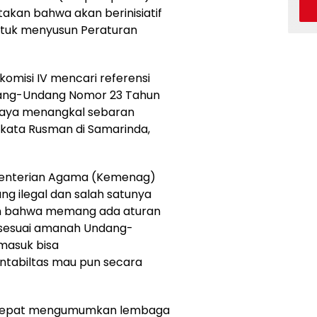
kan bahwa akan berinisiatif
ntuk menyusun Peraturan
misi IV mencari referensi
dang-Undang Nomor 23 Tahun
upaya menangkal sebaran
” kata Rusman di Samarinda,
enterian Agama (Kemenag)
ng ilegal dan salah satunya
an bahwa memang ada aturan
 sesuai amanah Undang-
masuk bisa
ntabiltas mau pun secara
h tepat mengumumkan lembaga