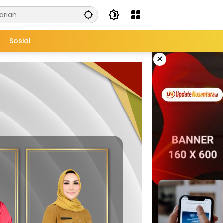
Sosial
×