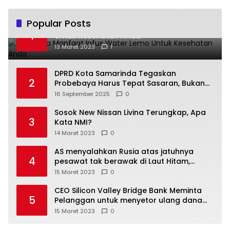
Popular Posts
Beberapa Manfaat Infus Water Lemo
1
Untuk Kesehatan Anda
13 Maret 2023
1
DPRD Kota Samarinda Tegaskan
2
Probebaya Harus Tepat Sasaran, Bukan
Hanya Infrastruktur Semata
16 September 2025
0
Sosok New Nissan Livina Terungkap, Apa
3
Kata NMI?
14 Maret 2023
0
AS menyalahkan Rusia atas jatuhnya
4
pesawat tak berawak di Laut Hitam,
Moskow menyangkal
15 Maret 2023
0
CEO Silicon Valley Bridge Bank Meminta
5
Pelanggan untuk menyetor ulang dana
Mereka
15 Maret 2023
0