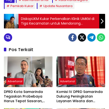
Pemkab Kukar
Update Nusantara
DiskopUKM Kukar Perkenalkan Klinik UMKM di
Tiga Kecamatan untuk Mendorong
Pertumbuhan Usaha
Pos Terkait
Advertorial
Advertorial
DPRD Kota Samarinda
Komisi IV DPRD Samarinda
Tegaskan Probebaya
Dukung Peningkatan
Harus Tepat Sasaran,
Layanan Wisata dan
Bukan Hanya Infrastruktur
Pembinaan Atlet