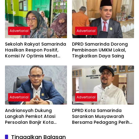
Semata
Advertorial
Advertorial
Sekolah Rakyat Samarinda
DPRD Samarinda Dorong
Hasilkan Respon Positif,
Pembinaan UMKM Lokal,
Komisi IV Optimis Minat
Tingkatkan Daya Saing
Orang Tua Meningkat
Advertorial
Advertorial
Andriansyah Dukung
DPRD Kota Samarinda
Langkah Pemkot Atasi
Sarankan Musyawarah
Persoalan Banjir Kota
Bersama Pedagang Perihal
Samarinda
Revitalisasi Pasar Segiri
Tinggalkan Balasan