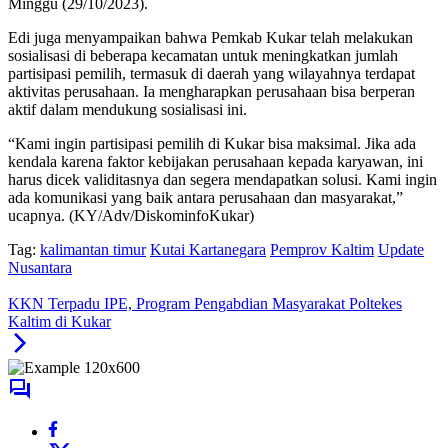
Minggu (29/10/2023).
Edi juga menyampaikan bahwa Pemkab Kukar telah melakukan
sosialisasi di beberapa kecamatan untuk meningkatkan jumlah
partisipasi pemilih, termasuk di daerah yang wilayahnya terdapat
aktivitas perusahaan. Ia mengharapkan perusahaan bisa berperan
aktif dalam mendukung sosialisasi ini.
“Kami ingin partisipasi pemilih di Kukar bisa maksimal. Jika ada
kendala karena faktor kebijakan perusahaan kepada karyawan, ini
harus dicek validitasnya dan segera mendapatkan solusi. Kami ingin
ada komunikasi yang baik antara perusahaan dan masyarakat,”
ucapnya. (KY/Adv/DiskominfoKukar)
Tag:
kalimantan timur
Kutai Kartanegara
Pemprov Kaltim
Update
Nusantara
KKN Terpadu IPE, Program Pengabdian Masyarakat Poltekes
Kaltim di Kukar