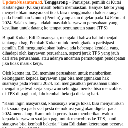
UpdateNusantara.id
, Tenggarong
– Partisipasi pemilih di Kutai
Kartanegara (Kukar) masih belum memuaskan. Banyak faktor yang
menyebabkan masyarakat tidak bisa menggunakan hak suaranya
pada Pemilihan Umum (Pemilu) yang akan digelar pada 14 Februari
2024. Salah satunya adalah masalah karyawan perusahaan yang
kesulitan untuk datang ke tempat pemungutan suara (TPS).
Bupati Kukar, Edi Damansyah, mengakui bahwa hal ini menjadi
tantangan bagi Pemkab Kukar untuk meningkatkan partisipasi
pemilih. Edi mengungkapkan bahwa ada beberapa kendala yang
dihadapi oleh karyawan perusahaan, seperti jarak TPS yang jauh
dari area perusahaan, atau adanya ancaman pemotongan pendapatan
jika tidak masuk kerja.
Oleh karena itu, Edi meminta perusahaan untuk memberikan
kelonggaran kepada karyawan agar bisa menggunakan hak
suaranya pada Pemilu 2024. Edi mengusulkan perusahaan untuk
mengatur jadwal kerja karyawan sehingga mereka bisa mencoblos
di TPS di pagi hari, lalu kembali bekerja di siang hari.
“Kami ingin masyarakat, khususnya warga lokal, bisa menyalurkan
hak suaranya pada saat pesta demokrasi yang akan digelar pada
2024 mendatang. Kami minta perusahaan memberikan waktu
kepada karyawan saat jam pagi untuk mencoblos ke TPS, nanti
siangnya bisa kembali bekerja,” kata Edi dalam keterangan persnya,