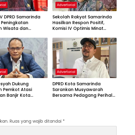
rial
Advertorial
IV DPRD Samarinda
Sekolah Rakyat Samarinda
 Peningkatan
Hasilkan Respon Positif,
n Wisata dan
Komisi IV Optimis Minat
aan Atlet
Orang Tua Meningkat
rial
Advertorial
nsyah Dukung
DPRD Kota Samarinda
h Pemkot Atasi
Sarankan Musyawarah
an Banjir Kota
Bersama Pedagang Perihal
nda
Revitalisasi Pasar Segiri
kan.
Ruas yang wajib ditandai
*