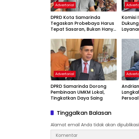
Advertorial
Adverto
DPRD Kota Samarinda
Komisi 
Tegaskan Probebaya Harus
Dukung
Tepat Sasaran, Bukan Hanya
Layana
Infrastruktur Semata
Pembin
Advertorial
Adverto
DPRD Samarinda Dorong
Andria
Pembinaan UMKM Lokal,
Langka
Tingkatkan Daya Saing
Persoal
Samari
Tinggalkan Balasan
Alamat email Anda tidak akan dipublikasi