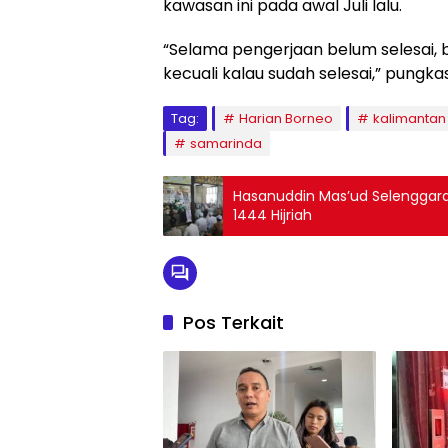
kawasan ini pada awal Juli lalu.
“Selama pengerjaan belum selesai, 
kecuali kalau sudah selesai,” pungk
Tag:
Harian Borneo
kalimantan 
samarinda
Hasanuddin Mas’ud Selenggarak
1444 Hijriah
Pos Terkait