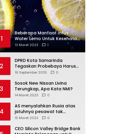
Beberapa Manfaat Infus
1
Water Lemo Untuk Kesehatan
Anda
13 Maret 2023
1
DPRD Kota Samarinda
2
Tegaskan Probebaya Harus
Tepat Sasaran, Bukan Hanya
16 September 2025
0
Infrastruktur Semata
Sosok New Nissan Livina
3
Terungkap, Apa Kata NMI?
14 Maret 2023
0
AS menyalahkan Rusia atas
4
jatuhnya pesawat tak
berawak di Laut Hitam,
15 Maret 2023
0
Moskow menyangkal
CEO Silicon Valley Bridge Bank