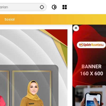
Sosial
×