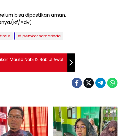
belum bisa dipastikan aman,
asnya.(Rf/Adv)
timur
pemkot samarinda
an Maulid Nabi 12 Rabiul Awal